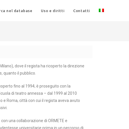
rca nel database
Uso e diritti
Contatti
ilano), dove il regista ha ricoperto la direzione
e, quanto il pubblico.
icoperto fino al 1994; è proseguito con la
 Scuola di teatro annessa – dal 1999 al 2010
no e Roma, città con cui il regista aveva avuto
sivi.
), con una collaborazione di ORMETE e
tudentesse universitarie prima in un percorso di