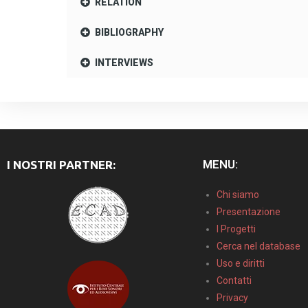
RELATION
BIBLIOGRAPHY
INTERVIEWS
MENU:
I NOSTRI PARTNER:
Chi siamo
Presentazione
I Progetti
Cerca nel database
Uso e diritti
Contatti
Privacy