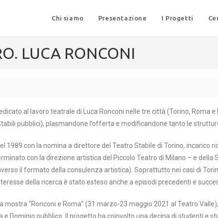
Chi siamo
Presentazione
I Progetti
Ce
RO. LUCA RONCONI
dicato al lavoro teatrale di Luca Ronconi nelle tre città (Torino, Roma e M
ri Stabili pubblici), plasmandone l’offerta e modificandone tanto le struttur
 nel 1989 con la nomina a direttore del Teatro Stabile di Torino, incarico r
rminato con la direzione artistica del Piccolo Teatro di Milano – e della
averso il formato della consulenza artistica). Soprattutto nei casi di Tori
l’interesse della ricerca è stato esteso anche a episodi precedenti e succes
 della mostra “Ronconi e Roma” (31 marzo-23 maggio 2021 al Teatro Valle
a e Dominio pubblico. Il progetto ha coinvolto una decina di studenti e s