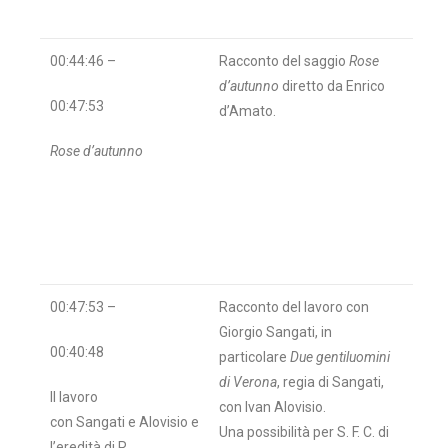
00:44:46 –
Racconto del saggio
Rose
d’autunno
diretto da Enrico
00:47:53
d’Amato.
Rose d’autunno
00:47:53 –
Racconto del lavoro con
Giorgio Sangati, in
00:40:48
particolare
Due gentiluomini
di Verona
, regia di Sangati,
Il lavoro
con Ivan Alovisio.
con Sangati e Alovisio e
Una possibilità per S. F. C. di
l’eredità di R.