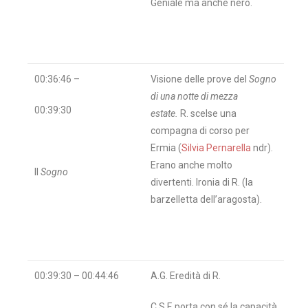
Geniale ma anche nero.
00:36:46 –
Visione delle prove del
Sogno
di una notte di mezza
00:39:30
estate.
R. scelse una
compagna di corso per
Ermia (
Silvia Pernarella
ndr).
Erano anche molto
Il
Sogno
divertenti. Ironia di R. (la
barzelletta dell’aragosta).
00:39:30 – 00:44:46
A.G. Eredità di R.
C.S.F. porta con sé la capacità