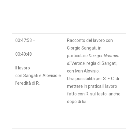
00:47:53 –
Racconto del lavoro con
Giorgio Sangati, in
00:40:48
particolare
Due gentiluomini
di Verona
, regia di Sangati,
Il lavoro
con Ivan Alovisio.
con Sangati e Alovisio e
Una possibilità per S. F. C. di
l’eredità di R.
mettere in pratica il lavoro
fatto con R. sul testo, anche
dopo di lui.