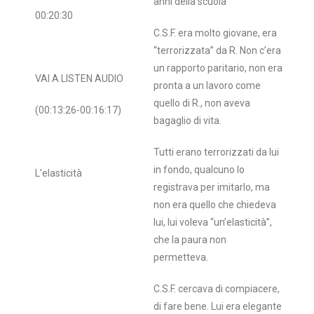
anni della scuola
00:20:30
C.S.F. era molto giovane, era
“terrorizzata” da R. Non c’era
un rapporto paritario, non era
VAI A LISTEN AUDIO
pronta a un lavoro come
quello di R., non aveva
(00:13:26-00:16:17)
bagaglio di vita.
Tutti erano terrorizzati da lui
in fondo, qualcuno lo
L’elasticità
registrava per imitarlo, ma
non era quello che chiedeva
lui, lui voleva “un’elasticità”,
che la paura non
permetteva.
C.S.F. cercava di compiacere,
di fare bene. Lui era elegante