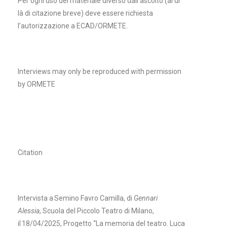
Per ogni uso del materiale diverso dall’ascolto (al di
là di citazione breve) deve essere richiesta
l’autorizzazione a ECAD/ORMETE.
Interviews may only be reproduced with permission
by ORMETE
Citation
Intervista a Semino Favro Camilla, di
Gennari
Alessia
, Scuola del Piccolo Teatro di Milano,
il 18/04/2025, Progetto “La memoria del teatro. Luca