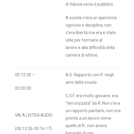
di fiducia verso il pubblico.
A scuola c’era un approccio
rigoroso e disciplina, non
c’era libertà ma era è stato
utile per formarsi al
lavoro e alla difficoltà della
carriera di attrice.
00:12:30 –
A.G. Rapporto con R. negli
anni della scuola
00:20:30
C.S.F. era molto giovane, era
“terrorizzata” da R. Non c’era
un rapporto paritario, non era
VAI A LISTEN AUDIO
pronta a un lavoro come
quello di R., non aveva
(00:13:26-00:16:17)
bagaglio di vita.