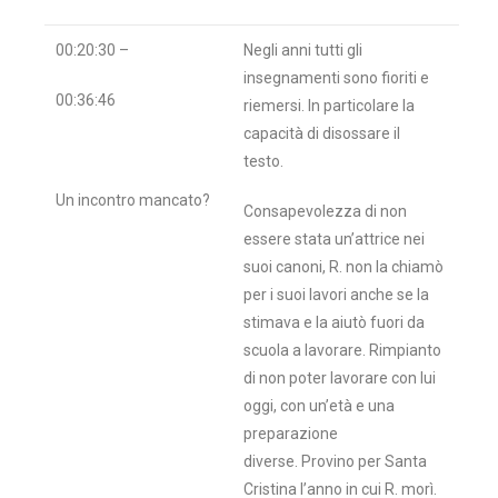
00:20:30 –
Negli anni tutti gli
insegnamenti sono fioriti e
00:36:46
riemersi. In particolare la
capacità di disossare il
testo.
Un incontro mancato?
Consapevolezza di non
essere stata un’attrice nei
suoi canoni, R. non la chiamò
per i suoi lavori anche se la
stimava e la aiutò fuori da
scuola a lavorare. Rimpianto
di non poter lavorare con lui
oggi, con un’età e una
preparazione
diverse. Provino per Santa
Cristina l’anno in cui R. morì.