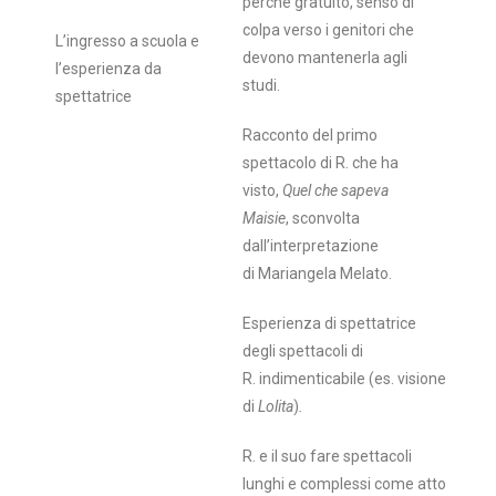
perché gratuito, senso di
colpa verso i genitori che
L’ingresso a scuola e
devono mantenerla agli
l’esperienza da
studi.
spettatrice
Racconto del primo
spettacolo di R. che ha
visto,
Quel che sapeva
Maisie
, sconvolta
dall’interpretazione
di Mariangela Melato.
Esperienza di spettatrice
degli spettacoli di
R. indimenticabile (es. visione
di
Lolita
)
.
R. e il suo fare spettacoli
lunghi e complessi come atto