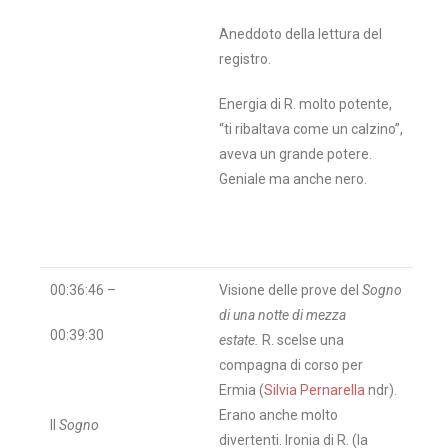
Aneddoto della lettura del
registro.
Energia di R. molto potente,
“ti ribaltava come un calzino”,
aveva un grande potere.
Geniale ma anche nero.
00:36:46 –
Visione delle prove del
Sogno
di una notte di mezza
00:39:30
estate.
R. scelse una
compagna di corso per
Ermia (
Silvia Pernarella
ndr).
Erano anche molto
Il
Sogno
divertenti. Ironia di R. (la