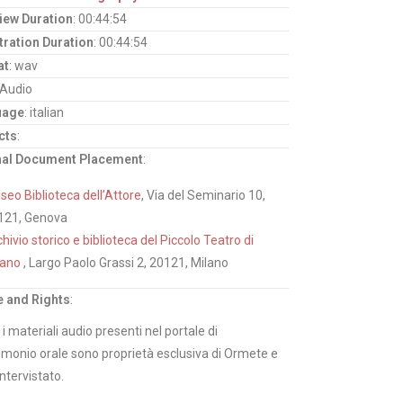
view Duration
: 00:44:54
tration Duration
: 00:44:54
at
: wav
 Audio
uage
: italian
cts
:
nal Document Placement
:
eo Biblioteca dell’Attore
, Via del Seminario 10,
121, Genova
hivio storico e biblioteca del Piccolo Teatro di
lano
, Largo Paolo Grassi 2, 20121, Milano
 and Rights
:
 i materiali audio presenti nel portale di
imonio orale sono proprietà esclusiva di Ormete e
intervistato.