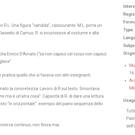
Inter
Regis
Form
n R.L. Una figura “candida”, rassicurante. M.L. porta un
Type
:
d’assedio
di Camus. R. si incuriosisce al costume e alla
Lang
Subje
Origi
 cita Enrico D’Amato (“se non capisci col corpo non capisci
gliere”.
Mus
16
n pratica quello che si faceva con altri insegnanti.
Arc
Mi
egnato la concretezza. Lavoro di R sul testo. Smontava
ene ma è un’atra cosa”. Capacità di R. di dare una lettura
Usage
esto “in orizzontale”: esempio del piano sequenza dello
Tutti
Patr
 ricerca continuo, non finiva mai.
dell’