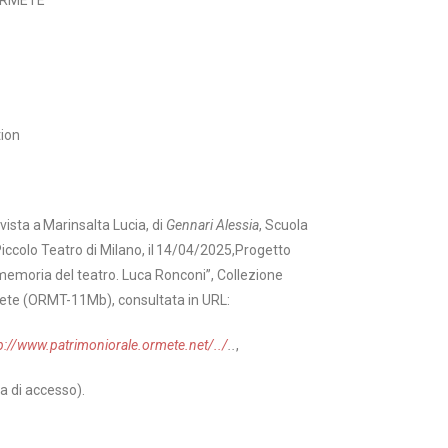
ORMETE
tion
rvista a Marinsalta Lucia, di
Gennari Alessia
, Scuola
Piccolo Teatro di Milano, il 14/04/2025,Progetto
memoria del teatro. Luca Ronconi”, Collezione
te (ORMT-11Mb), consultata in URL:
p://www.patrimoniorale.ormete.net/../
..
,
a di accesso).