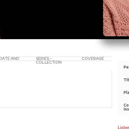
 DATE AND
SERIES –
COVERAGE
COLLECTION
Pe
Ti
Pl
Co
Ins
Liste