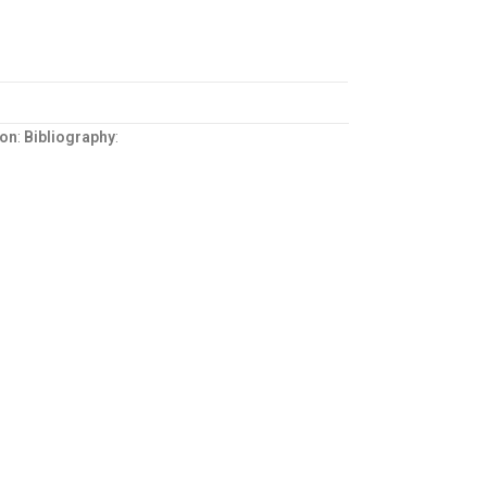
ion
:
Bibliography
: