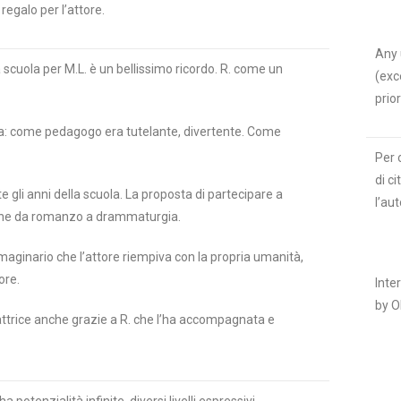
egalo per l’attore.
Any 
 scuola per M.L. è un bellissimo ricordo. R. come un
(exc
prio
ta: come pedagogo era tutelante, divertente. Come
Per 
di c
 gli anni della scuola. La proposta di partecipare a
l’au
zione da romanzo a drammaturgia.
aginario che l’attore riempiva con la propria umanità,
tore.
Inte
by 
’attrice anche grazie a R. che l’ha accompagnata e
a potenzialità infinite, diversi livelli espressivi.