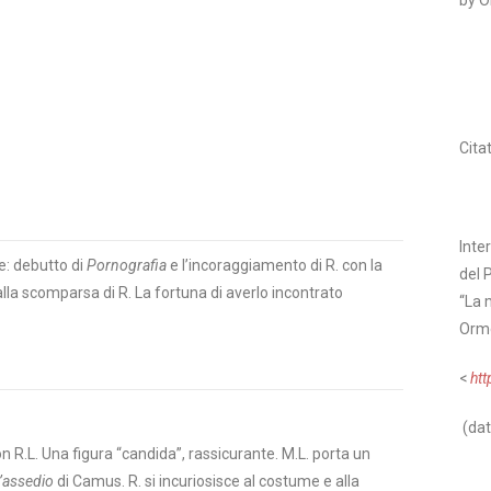
by 
Cita
Inte
: debutto di
Pornografia
e l’incoraggiamento di R. con la
del 
lla scomparsa di R. La fortuna di averlo incontrato
“La 
Orme
<
htt
(dat
n R.L. Una figura “candida”, rassicurante. M.L. porta un
d’assedio
di Camus. R. si incuriosisce al costume e alla