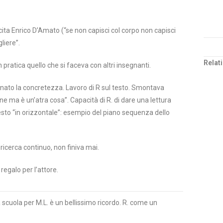
 cita Enrico D’Amato (“se non capisci col corpo non capisci
gliere”.
Relat
n pratica quello che si faceva con altri insegnanti.
egnato la concretezza. Lavoro di R sul testo. Smontava
ene ma è un’atra cosa”. Capacità di R. di dare una lettura
esto “in orizzontale”: esempio del piano sequenza dello
 ricerca continuo, non finiva mai.
egalo per l’attore.
 scuola per M.L. è un bellissimo ricordo. R. come un