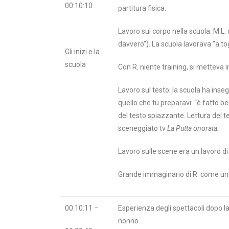
00:10:10
partitura fisica.
Lavoro sul corpo nella scuola. M.L.
davvero”). La scuola lavorava “a to
Gli inizi e la
scuola
Con R. niente training, si metteva i
Lavoro sul testo: la scuola ha ins
quello che tu preparavi: “è fatto b
del testo spiazzante. Lettura del t
sceneggiato tv
La Putta onorata.
Lavoro sulle scene era un lavoro di
Grande immaginario di R. come un r
00:10:11 –
Esperienza degli spettacoli dopo la
nonno.