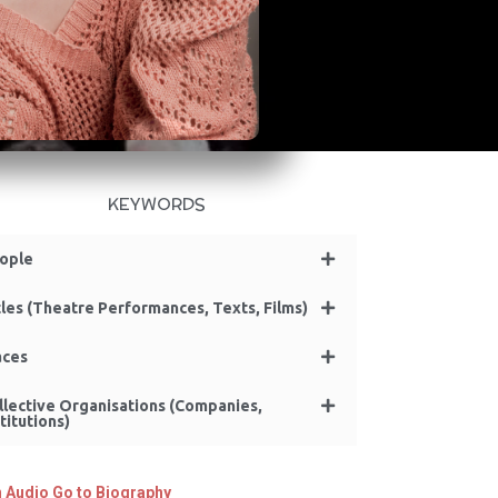
KEYWORDS
ople
tles (Theatre Performances, Texts, Films)
aces
llective Organisations (Companies,
titutions)
n Audio
Go to Biography