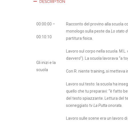
DESCRIPTION
00:00:00 –
Racconto del provino alla scuola co
monologo sulla peste da
Lo stato 
00:10:10
partitura fisica.
Lavoro sul corpo nella scuola. M.L.
davvero”). La scuola lavorava “a to
Gli inizi e la
scuola
Con R. niente training, si metteva i
Lavoro sul testo: la scuola ha ins
quello che tu preparavi: “è fatto b
del testo spiazzante. Lettura del t
sceneggiato tv
La Putta onorata.
Lavoro sulle scene era un lavoro di