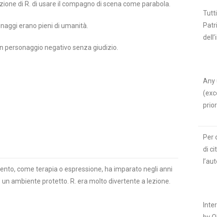
cazione di R. di usare il compagno di scena come parabola.
Tutti
Patr
onaggi erano pieni di umanità.
dell’
n un personaggio negativo senza giudizio.
Any 
(exc
prio
Per 
di c
l’au
imento, come terapia o espressione, ha imparato negli anni
ato un ambiente protetto. R. era molto divertente a lezione.
Inte