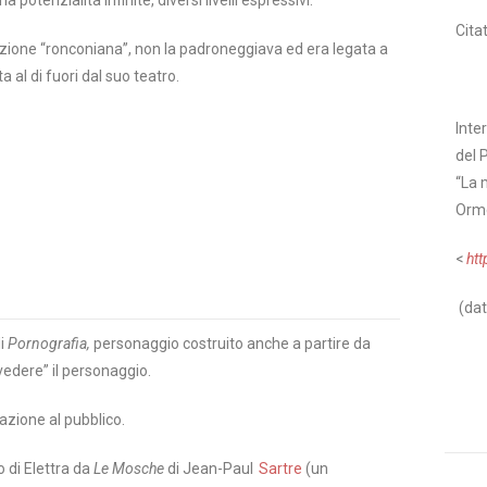
Cita
tazione “ronconiana”, non la padroneggiava ed era legata a
a al di fuori dal suo teatro.
Inte
del 
“La 
Orme
<
htt
(dat
di
Pornografia,
personaggio costruito anche a partire da
“vedere” il personaggio.
azione al pubblico.
 di Elettra da
Le Mosche
di Jean-Paul
Sartre
(un