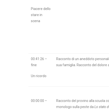
Piacere dello
stare in
scena
00:41:26
–
Racconto di un aneddoto personale
fine
sua famiglia. Racconto del dolore a
Un ricordo
00:00:00 –
Racconto del provino alla scuola co
monologo sulla peste da
Lo stato 