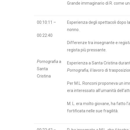
Grande immaginario di R. come un r
00:10:11 –
Esperienza degli spettacoli dopo la
nonno.
00:22:40
Differenze tra insegnante e regis
regista più pressante.
Pornografia
a
Esperienza a Santa Cristina durante
Santa
Pornografia,
il lavoro di trasposi
Cristina
Per M.L. Ronconi proponeva un imm
era interessato all’umanità dell’at
M. L. era molto giovane, ha fatto l
fortificata nelle sue fragilità.
00:22:42 –
R. ha insegnato a M.L. che il teatro h