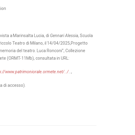
tion
rvista a Marinsalta Lucia, di
Gennari Alessia
, Scuola
Piccolo Teatro di Milano, il 14/04/2025,Progetto
memoria del teatro. Luca Ronconi”, Collezione
te (ORMT-11Mb), consultata in URL:
p://www.patrimoniorale.ormete.net/../
..
,
a di accesso).