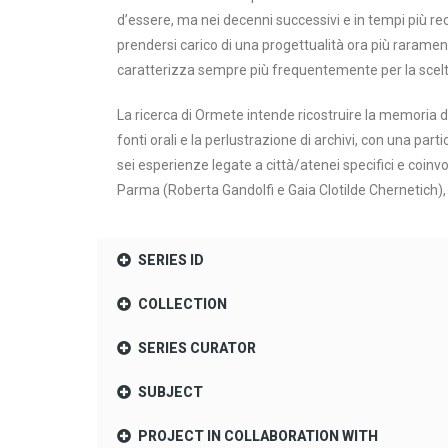
d’essere, ma nei decenni successivi e in tempi più rece
prendersi carico di una progettualità ora più rarame
caratterizza sempre più frequentemente per la scelta 
La ricerca di Ormete intende ricostruire la memoria dei
fonti orali e la perlustrazione di archivi, con una part
sei esperienze legate a città/atenei specifici e coinv
Parma (Roberta Gandolfi e Gaia Clotilde Chernetich), 
SERIES ID
COLLECTION
SERIES CURATOR
SUBJECT
PROJECT IN COLLABORATION WITH