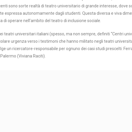
nti sono sorte realtà di teatro universitario di grande interesse, dove son
nte espressa autonomamente dagli studenti. Questa diversa e viva dimens
di operare nell’ambito del teatro di inclusione sociale.
 teatri universitari italiani (spesso, ma non sempre, definiti “Centri unive
icolare urgenza verso i testimoni che hanno militato negli teatri universita
olge un ricercatore-responsabile per ognuno dei casi studi prescelti: Ferr
Palermo (Viviana Raciti).