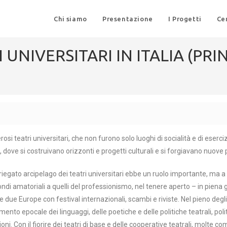
Chi siamo
Presentazione
I Progetti
Ce
UNIVERSITARI IN ITALIA (PRI
 teatri universitari, che non furono solo luoghi di socialità e di eserci
o, dove si costruivano orizzonti e progetti culturali e si forgiavano nuove 
 il variegato arcipelago dei teatri universitari ebbe un ruolo importante, ma 
mondi amatoriali a quelli del professionismo, nel tenere aperto – in piena 
elle due Europe con festival internazionali, scambi e riviste. Nel pieno de
to epocale dei linguaggi, delle poetiche e delle politiche teatrali, politi
zioni. Con il fiorire dei teatri di base e delle cooperative teatrali, molte 