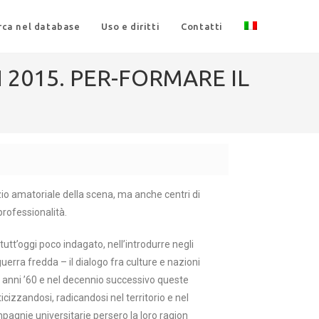
rca nel database
Uso e diritti
Contatti
N 2015. PER-FORMARE IL
zio amatoriale della scena, ma anche centri di
professionalità.
a tutt’oggi poco indagato, nell’introdurre negli
guerra fredda – il dialogo fra culture e nazioni
gli anni ’60 e nel decennio successivo queste
cizzandosi, radicandosi nel territorio e nel
compagnie universitarie persero la loro ragion