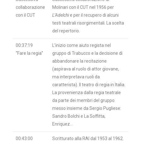
collaborazione
Molinari con il CUT nel 1956 per
con il CUT
L’Adelchi
e per il recupero di alcuni
testi teatrali risorgimentali. La scelta
del repertorio.
00:37:19
L’inizio come aiuto regista nel
“Fare la regia”
gruppo di Trabucco e la decisione di
abbandonare la recitazione
(aspirava al ruolo di attor giovane,
ma interpretava ruoli da
caratterista). Il teatro di regia in Italia.
La provenienza dalla regia teatrale
da parte dei membri del gruppo
messo insieme da Sergio Pugliese:
Sandro Bolchi e La Soffitta,
Enriquez…
00:43:00
Scritturato alla RAI dal 1953 al 1962.