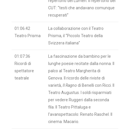
repertorio del Lumen. Il repertorio del
CUT: “testi che andavano comunque
recuperati”
01:06:42
La collaborazione con il Teatro
Teatro Prisma
Prisma, il “Piccolo Teatro della
Svizzera italiana”
01:07:36
La fascinazione da bambino per le
Ricordi di
lunghe poesie recitate dalla nonna. Il
spettatore
palco al Teatro Margherita di
teatrale
Genova. Il ricordo delle riviste di
varietà,
Il Ragno
di Benelli con Ricci. Il
Teatro Augustus. I soldi risparmiati
per vedere Ruggeri dalla seconda
fila. Il Teatro Pittaluga e
l’avanspettacolo: Renato Raschel. Il
cinema. Macario.