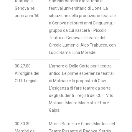
teatrale a
Sampierdarena e la vittoria al
Genova nei
festival universitario di Lione. La
primi anni ‘50
situazione della produzione teatrale
a Genova nei primi anni Cinquanta: il
gruppo da cui nascerà il Piccolo
Teatro di Genova e il teatro del
Circolo Lumen di Aldo Trabucco, con
Lucio Rama, Lina Moradei.
00:27:00
L’amore di Della Corte per il teatro
All’origine del
antico. Le prime esperienze teatrali
CUT. I registi
di Molinari e la proposta di Govi.
L’esigenza di fare teatro da parte
degli studenti. I registi del CUT: Vito
Molinari, Mauro Manciotti, Ettore
Gaipa.
00:30:30
Marco Bardella e Gianni Montesi del
Membri del
Teatro Ruzante di Padova. Sergio