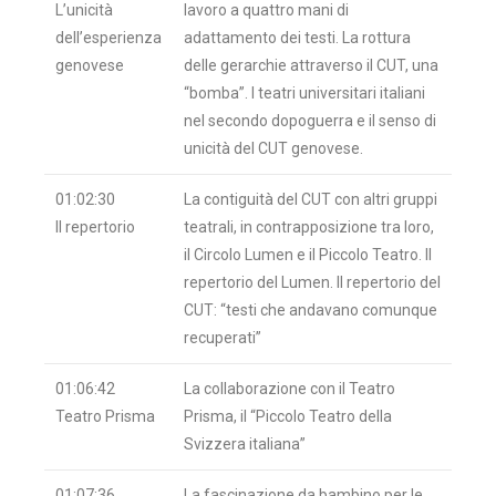
L’unicità
lavoro a quattro mani di
dell’esperienza
adattamento dei testi. La rottura
genovese
delle gerarchie attraverso il CUT, una
“bomba”. I teatri universitari italiani
nel secondo dopoguerra e il senso di
unicità del CUT genovese.
01:02:30
La contiguità del CUT con altri gruppi
Il repertorio
teatrali, in contrapposizione tra loro,
il Circolo Lumen e il Piccolo Teatro. Il
repertorio del Lumen. Il repertorio del
CUT: “testi che andavano comunque
recuperati”
01:06:42
La collaborazione con il Teatro
Teatro Prisma
Prisma, il “Piccolo Teatro della
Svizzera italiana”
01:07:36
La fascinazione da bambino per le