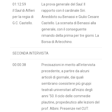
01:12:59
La prova generale del
Saul
. Il
Il Saul
di Alfieri
rapporto con il cardinale Siri.
per la regia di
Aneddoto su Benassi e Giulio Cesare
G.C. Castello.
Castello. La scenata di Benassi alla
generale, con il conseguente
rimando della prima per tre giorni. La
Borsa di Arlecchino.
SECONDA INTERVISTA
00:00:38
Precisazioni in merito all’intervista
precedente, a partire da alcuni
articoli di giornale, dai quali
sembrano coesistere più gruppi
teatrali universitari all’inizio degli
anni ‘50. Il ciclo delle commedie
plautine, propedeutico alle lezioni del
prof. Albini. Presenze nel CUT: