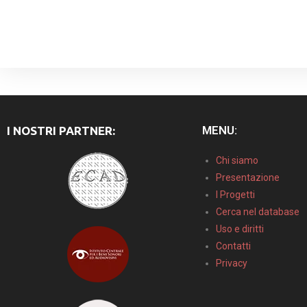
MENU:
I NOSTRI PARTNER:
Chi siamo
Presentazione
I Progetti
Cerca nel database
Uso e diritti
Contatti
Privacy