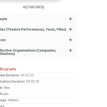
KEYWORDS
ople
tles (Theatre Performances, Texts, Films)
aces
llective Organisations (Companies,
titutions)
 Biography
view Duration
: 00:32:33
tration Duration
: 00:32:33
at
: Wav
 Audio
uage
: Italiano
cts
: