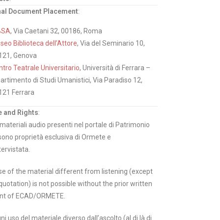
nal Document Placement
:
BSA
, Via Caetani 32, 00186, Roma
eo Biblioteca dell’Attore
, Via del Seminario 10,
121, Genova
tro Teatrale Universitario
, Università di Ferrara –
artimento di Studi Umanistici, Via Paradiso 12,
121 Ferrara
 and Rights
:
i materiali audio presenti nel portale di Patrimonio
sono proprietà esclusiva di Ormete e
tervistata.
e of the material different from listening (except
quotation) is not possible without the prior written
nt of ECAD/ORMETE.
ni uso del materiale diverso dall’ascolto (al di là di