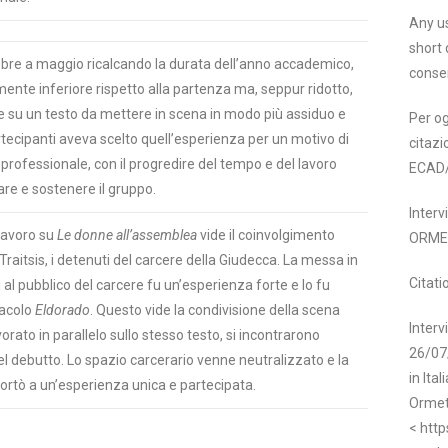
Any us
short 
tobre a maggio ricalcando la durata dell’anno accademico,
conse
mente inferiore rispetto alla partenza ma, seppur ridotto,
re su un testo da mettere in scena in modo più assiduo e
Per og
rtecipanti aveva scelto quell’esperienza per un motivo di
citazi
 professionale, con il progredire del tempo e del lavoro
ECAD
are e sostenere il gruppo.
Inter
 lavoro su
Le donne all’assemblea
vide il coinvolgimento
ORME
a Traitsis, i detenuti del carcere della Giudecca. La messa in
Citati
 al pubblico del carcere fu un’esperienza forte e lo fu
tacolo
Eldorado
. Questo vide la condivisione della scena
Interv
orato in parallelo sullo stesso testo, si incontrarono
26/07/
el debutto. Lo spazio carcerario venne neutralizzato e la
in Ita
rtò a un’esperienza unica e partecipata.
Ormet
< http