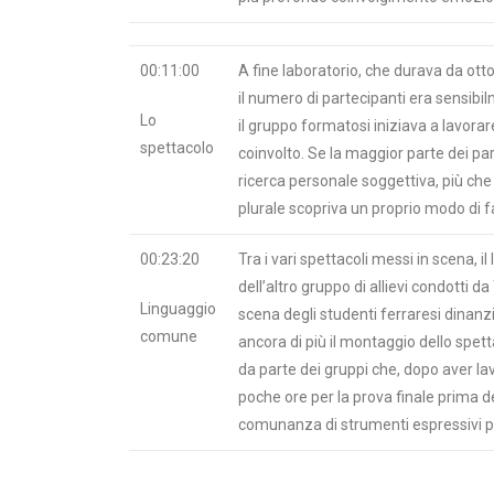
00:11:00
A fine laboratorio, che durava da ot
il numero di partecipanti era sensibil
Lo
il gruppo formatosi iniziava a lavora
spettacolo
coinvolto. Se la maggior parte dei pa
ricerca personale soggettiva, più che
plurale scopriva un proprio modo di f
00:23:20
Tra i vari spettacoli messi in scena, il
dell’altro gruppo di allievi condotti d
Linguaggio
scena degli studenti ferraresi dinanzi
comune
ancora di più il montaggio dello spet
da parte dei gruppi che, dopo aver lav
poche ore per la prova finale prima d
comunanza di strumenti espressivi po