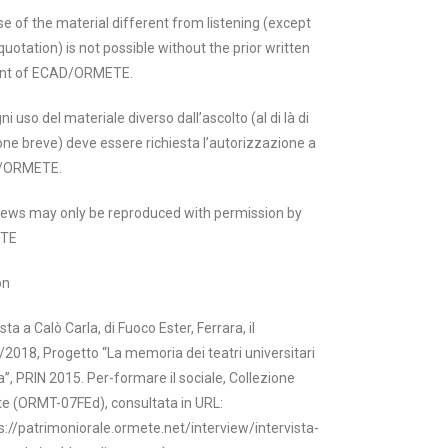
e of the material different from listening (except
quotation) is not possible without the prior written
nt of ECAD/ORMETE.
ni uso del materiale diverso dall’ascolto (al di là di
one breve) deve essere richiesta l’autorizzazione a
/ORMETE.
views may only be reproduced with permission by
TE
on
ista a Calò Carla, di Fuoco Ester, Ferrara, il
2018, Progetto “La memoria dei teatri universitari
lia”, PRIN 2015. Per-formare il sociale, Collezione
e (ORMT-07FEd), consultata in URL:
s://patrimoniorale.ormete.net/interview/intervista-