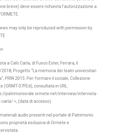
one breve) deve essere richiesta l’autorizzazione a
/ORMETE.
views may only be reproduced with permission by
TE
on
ista a Calò Carla, di Fuoco Ester, Ferrara, il
2018, Progetto “La memoria dei teatri universitari
lia”, PRIN 2015. Per-formare il sociale, Collezione
e (ORMT-07FEd), consultata in URL:
s://patrimoniorale.ormete.net/interview/intervista-
-carla/ >, (data di accesso).
i materiali audio presenti nel portale di Patrimonio
sono proprietà esclusiva di Ormete e
tervistata.