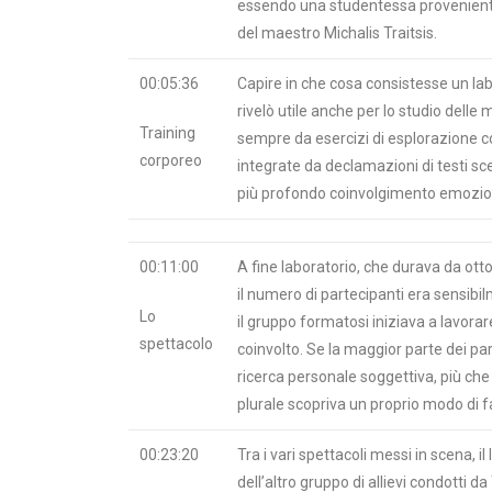
essendo una studentessa proveniente
del maestro Michalis Traitsis.
00:05:36
Capire in che cosa consistesse un lab
rivelò utile anche per lo studio delle
Training
sempre da esercizi di esplorazione 
corporeo
integrate da declamazioni di testi scelt
più profondo coinvolgimento emozio
00:11:00
A fine laboratorio, che durava da ot
il numero di partecipanti era sensibil
Lo
il gruppo formatosi iniziava a lavora
spettacolo
coinvolto. Se la maggior parte dei pa
ricerca personale soggettiva, più che
plurale scopriva un proprio modo di f
00:23:20
Tra i vari spettacoli messi in scena, il
dell’altro gruppo di allievi condotti d