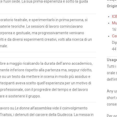
 fuori sede. La sua prima esperienza è sotto la guida
Origi
IC
oratorio teatrale, e sperimentarlo in prima persona, si
Mus
 materie teoriche. Le sessioni di lavoro cominciavano
16
corporea e gestuale, ma progressivamente venivano
Cen
i e da diversi esperimenti creativi, volti alla ricerca di un
Dip
nale.
44
Usage
tobre a maggio ricalcando la durata dell’anno accademico,
Tutti 
mente inferiore rispetto alla partenza ma, seppur ridotto,
orale 
re su un testo da mettere in scena in modo più assiduo e
dell’in
rtecipanti aveva scelto quell’esperienza per un motivo di
 professionale, con il progredire del tempo e del lavoro
Any us
are e sostenere il gruppo.
short 
conse
 lavoro su
Le donne all’assemblea
vide il coinvolgimento
a Traitsis, i detenuti del carcere della Giudecca. La messa in
Per og