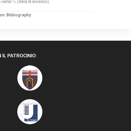
-carla/ >, (data di accesso).
ion
:
Bibliography
:
 IL PATROCINIO: