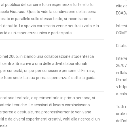
 al pubblico del carcere fu un’esperienza forte e lo fu
citazi
tacolo
Eldorado
. Questo vide la condivisione della scena
ECAD
orato in parallelo sullo stesso testo, si incontrarono
el debutto. Lo spazio carcerario venne neutralizzato e la
Inter
rtò a un’esperienza unica e partecipata.
ORME
Citati
io nel 2005, iniziando una collaborazione studentesca
Interv
centro. Si iscrive a una delle attività laboratoriali
26/07/
 per curiosità, un po’ per conoscere persone di Ferrara,
in Ita
 fuori sede. La sua prima esperienza è sotto la guida
Ormet
< http
a-calo
oratorio teatrale, e sperimentarlo in prima persona, si
 materie teoriche. Le sessioni di lavoro cominciavano
Tutti 
corporea e gestuale, ma progressivamente venivano
orale 
i e da diversi esperimenti creativi, volti alla ricerca di un
dell’in
nale.