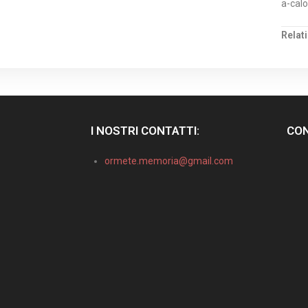
a-calo
Relat
I NOSTRI CONTATTI:
CON
ormete.memoria@gmail.com