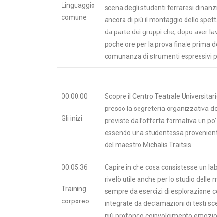
Linguaggio
scena degli studenti ferraresi dinanzi
comune
ancora di più il montaggio dello spet
da parte dei gruppi che, dopo aver lav
poche ore per la prova finale prima d
comunanza di strumenti espressivi po
00:00:00
Scopre il Centro Teatrale Universitar
presso la segreteria organizzativa del 
Gli inizi
previste dall’offerta formativa un po’
essendo una studentessa proveniente
del maestro Michalis Traitsis.
00:05:36
Capire in che cosa consistesse un lab
rivelò utile anche per lo studio delle
Training
sempre da esercizi di esplorazione 
corporeo
integrate da declamazioni di testi scelt
più profondo coinvolgimento emozio