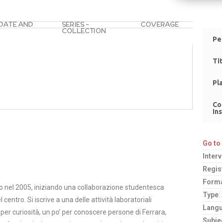
 DATE AND
SERIES –
COVERAGE
COLLECTION
Pe
Ti
Pl
Co
Ins
Go to
Inter
Regis
Form
io nel 2005, iniziando una collaborazione studentesca
Type
:
centro. Si iscrive a una delle attività laboratoriali
Lang
 per curiosità, un po’ per conoscere persone di Ferrara,
Subje