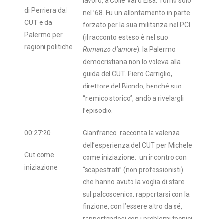
lavoro, a Colle Val d’Elsa. Tornò solo
di Perriera dal
nel ’68. Fu un allontamento in parte
CUT e da
forzato per la sua militanza nel PCI
Palermo per
(il racconto esteso è nel suo
ragioni politiche
Romanzo d’amore
): la Palermo
democristiana non lo voleva alla
guida del CUT. Piero Carriglio,
direttore del Biondo, benché suo
“nemico storico”, andò a rivelargli
l’episodio.
00:27:20
Gianfranco racconta la valenza
dell’esperienza del CUT per Michele
Cut come
come iniziazione: un incontro con
iniziazione
“scapestrati” (non professionisti)
che hanno avuto la voglia di stare
sul palcoscenico, rapportarsi con la
finzione, con l’essere altro da sé,
rapportandosi con i problemi tecnici,