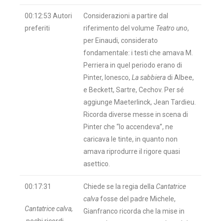
00:12:53 Autori
Considerazioni a partire dal
preferiti
riferimento del volume
Teatro uno
,
per Einaudi, considerato
fondamentale: i testi che amava M.
Perriera in quel periodo erano di
Pinter, Ionesco,
La sabbiera
di Albee,
e Beckett, Sartre, Cechov. Per sé
aggiunge Maeterlinck, Jean Tardieu.
Ricorda diverse messe in scena di
Pinter che “lo accendeva”, ne
caricava le tinte, in quanto non
amava riprodurre il rigore quasi
asettico.
00:17:31
Chiede se la regia della
Cantatrice
calva
fosse del padre Michele,
Cantatrice calva,
Gianfranco ricorda che la mise in
pochi ricordi