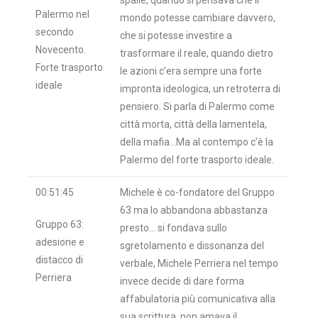
spalle, quando si pensava che il
Palermo nel
mondo potesse cambiare davvero,
secondo
che si potesse investire a
Novecento.
trasformare il reale, quando dietro
Forte trasporto
le azioni c’era sempre una forte
ideale
impronta ideologica, un retroterra di
pensiero. Si parla di Palermo come
città morta, città della lamentela,
della mafia…Ma al contempo c’è la
Palermo del forte trasporto ideale.
00:51:45
Michele è co-fondatore del Gruppo
63 ma lo abbandona abbastanza
Gruppo 63:
presto… si fondava sullo
adesione e
sgretolamento e dissonanza del
distacco di
verbale, Michele Perriera nel tempo
Perriera
invece decide di dare forma
affabulatoria più comunicativa alla
sua scrittura, non amava il