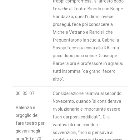
troppi compromessi, si arrestò dopo
Le sedie
al Teatro Biondo con Beppe
Randazzo; quest’ultimo invece
prosegui, fece poi conoscere a
Michele Vetrano e Randisi, che
frequentarono la scuola. Gabriella
Savoja fece qualcosa alla RAI, ma
poco dopo poco smise. Giuseppe
Barbera ora è professore in agraria;
tutti insomma “da grandi fecero
altro”.
00: 35: 07
Considerazione relativa al secondo
Novecento, quando “si considerava
Valenza e
rivoluzionario e importante essere
orgoglio del
fuori dai posti codificati”.. Ci si
fare teatro per i
vantava di non chiedere
giovani negli
sovvenzioni, “non si pensava al
anni ’60 e ‘70