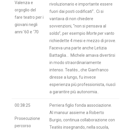
Valenza e
rivoluzionario e importante essere
orgoglio del
fuori dai posti codificati”.. Ci si
fare teatro per i
vantava di non chiedere
giovani negli
sovvenzioni, “non si pensava al
anni ’60 e ‘70
soldo”, per esempio
Morte per vanto
richiedette 4 mesi e mezzo di prove.
Faceva una parte anche Letizia
Battaglia… Michele amava divertirsi
in modo straordinariamente
intenso. Teatès , che Gianfranco
diresse a lungo, fu invece
esperienza più professionista, riuscì
a garantire più autonomia..
00:38:25
Perriera figlio fonda associazione.
Al mansur assieme a Roberto
Prosecuzione
Burgio, continua collaborazione con
percorso
Teatès insegnando, nella scuola,