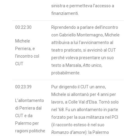
sinistra e permetteva l’accesso a
finanziamenti.
00:22:30
Riprendendo a parlare dell’incontro
con Gabriello Montemagno, Michele
Michele
attribuiva a lui l’avvicinamento al
Perriera, e
teatro praticato, si avvicinò al CUT
l’incontro col
perché voleva presentare un suo
CUT
testo a Marsala,
Atto unico
,
probabilmente.
00:23:39
Pur dirigendo il CUT un anno,
Michele si allontanò per 4 anni per
L’allontamento
lavoro, a Colle Val d’Elsa. Tornò solo
di Perriera dal
nel ’68. Fu un allontamento in parte
CUT e da
forzato per la sua militanza nel PCI
Palermo per
(il racconto esteso è nel suo
ragioni politiche
Romanzo d’amore
): la Palermo