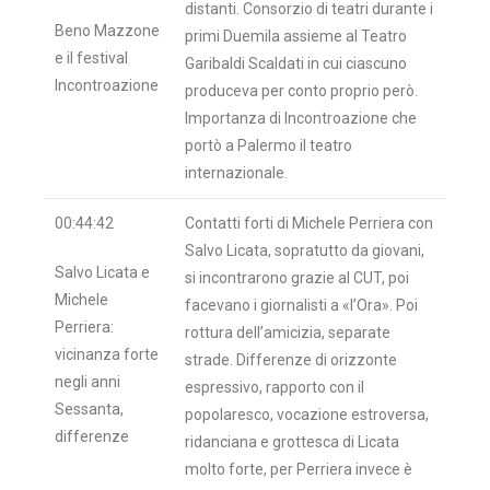
distanti. Consorzio di teatri durante i
Beno Mazzone
primi Duemila assieme al Teatro
e il festival
Garibaldi Scaldati in cui ciascuno
Incontroazione
produceva per conto proprio però.
Importanza di Incontroazione che
portò a Palermo il teatro
internazionale.
00:44:42
Contatti forti di Michele Perriera con
Salvo Licata, sopratutto da giovani,
Salvo Licata e
si incontrarono grazie al CUT, poi
Michele
facevano i giornalisti a «l’Ora». Poi
Perriera:
rottura dell’amicizia, separate
vicinanza forte
strade. Differenze di orizzonte
negli anni
espressivo, rapporto con il
Sessanta,
popolaresco, vocazione estroversa,
differenze
ridanciana e grottesca di Licata
molto forte, per Perriera invece è