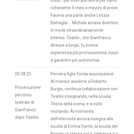
soldo”, per esempio
Morte per vanto
richiedette 4 mesi e mezzo di prove.
Faceva una parte anche Letizia
Battaglia… Michele amava divertirsi
in modo straordinariamente
intenso. Teatès , che Gianfranco
diresse a lungo, fu invece
esperienza più professionista, riuscì
a garantire più autonomia..
00:38:25
Perriera figlio fonda associazione.
Al mansur assieme a Roberto
Prosecuzione
Burgio, continua collaborazione con
percorso
Teatès insegnando, nella scuola,
teatrale di
Teoria della scena, e a volte
Gianfranco
recitando. Al momento
dopo Teatès
dell’intervista ancora insegna alla
scuola di Emma Dante, la scuola del
Biondo, la stessa cosa, interesse sui