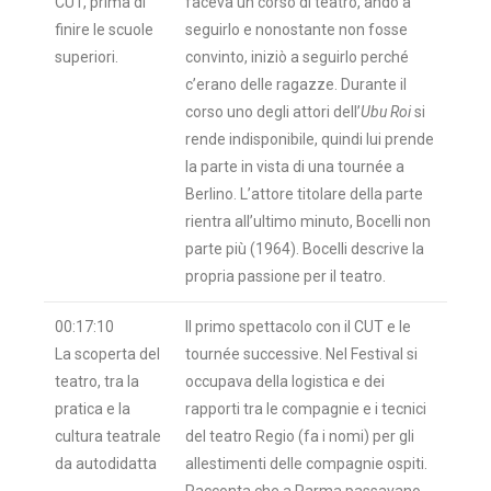
CUT, prima di
faceva un corso di teatro, andò a
finire le scuole
seguirlo e nonostante non fosse
superiori.
convinto, iniziò a seguirlo perché
c’erano delle ragazze. Durante il
corso uno degli attori dell’
Ubu Roi
si
rende indisponibile, quindi lui prende
la parte in vista di una tournée a
Berlino. L’attore titolare della parte
rientra all’ultimo minuto, Bocelli non
parte più (1964). Bocelli descrive la
propria passione per il teatro.
00:17:10
Il primo spettacolo con il CUT e le
La scoperta del
tournée successive. Nel Festival si
teatro, tra la
occupava della logistica e dei
pratica e la
rapporti tra le compagnie e i tecnici
cultura teatrale
del teatro Regio (fa i nomi) per gli
da autodidatta
allestimenti delle compagnie ospiti.