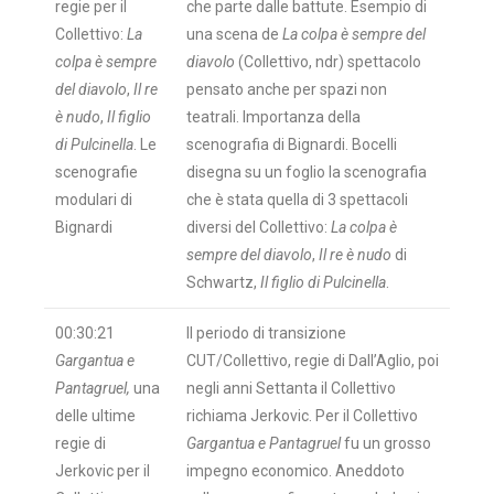
regie per il
che parte dalle battute. Esempio di
Collettivo:
La
una scena de
La colpa è sempre del
colpa è sempre
diavolo
(Collettivo, ndr) spettacolo
del diavolo
,
Il re
pensato anche per spazi non
è nudo
,
Il figlio
teatrali. Importanza della
di Pulcinella
. Le
scenografia di Bignardi. Bocelli
scenografie
disegna su un foglio la scenografia
modulari di
che è stata quella di 3 spettacoli
Bignardi
diversi del Collettivo:
La colpa è
sempre del diavolo
,
Il re è nudo
di
Schwartz,
Il figlio di Pulcinella
.
00:30:21
Il periodo di transizione
Gargantua e
CUT/Collettivo, regie di Dall’Aglio, poi
Pantagruel,
una
negli anni Settanta il Collettivo
delle ultime
richiama Jerkovic. Per il Collettivo
regie di
Gargantua e Pantagruel
fu un grosso
Jerkovic per il
impegno economico. Aneddoto