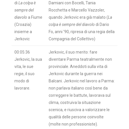
di
La colpa è
Damiani con Bocelli, Tania
sempre del
Rocchetta e Marcello Vazzoler,
diavolo
a Fiume
quando Jerkovic era già malato (
La
(Croazia)
colpa è sempre del diavolo
di Dario
insieme a
Fo, anni ’90, ripresa di una regia della
Jerkovic
Compagnia del Collettivo)
00:05:36
Jerkovic, il suo merito: fare
Jerkovic, la sua
diventare Parma teatralmente non
vita, le sue
provinciale. Aneddoti sulla vita di
regie, il suo
Jerkovic durante la guerra nei
modo di
Balcani. Jerkovic nel lavoro a Parma:
lavorare.
non parlava italiano così bene da
correggere le battute, lavorava sul
clima, costruiva la situazione
scenica, e riusciva a valorizzare le
qualità delle persone coinvolte
(molte non professioniste).