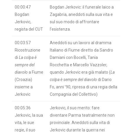
00:00:47
Bogdan Jerkovic: il funerale laico a
Bogdan
Zagabria, aneddoti sulla sua vita e
Jerkovic,
sul suo modo di affrontare
regista del CUT
l’esistenza.
00:03:57
Aneddoti su un lavoro al dramma
Ricostruzione
Italiano di Fiume diretto da Sandro
di
La colpa è
Damiani con Bocelli, Tania
sempre del
Rocchetta e Marcello Vazzoler,
diavolo
a Fiume
quando Jerkovic era già malato (
La
(Croazia)
colpa è sempre del diavolo
di Dario
insieme a
Fo, anni ’90, ripresa di una regia della
Jerkovic
Compagnia del Collettivo)
00:05:36
Jerkovic, il suo merito: fare
Jerkovic, la sua
diventare Parma teatralmente non
vita, le sue
provinciale. Aneddoti sulla vita di
regie, il suo
Jerkovic durante la guerra nei