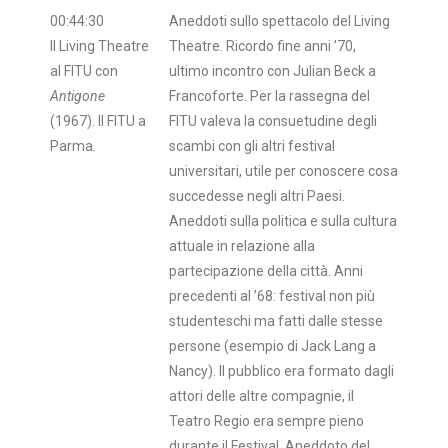
00:44:30
Aneddoti sullo spettacolo del Living
Il Living Theatre
Theatre. Ricordo fine anni ’70,
al FITU con
ultimo incontro con Julian Beck a
Antigone
Francoforte. Per la rassegna del
(1967). Il FITU a
FITU valeva la consuetudine degli
Parma.
scambi con gli altri festival
universitari, utile per conoscere cosa
succedesse negli altri Paesi.
Aneddoti sulla politica e sulla cultura
attuale in relazione alla
partecipazione della città. Anni
precedenti al ’68: festival non più
studenteschi ma fatti dalle stesse
persone (esempio di Jack Lang a
Nancy). Il pubblico era formato dagli
attori delle altre compagnie, il
Teatro Regio era sempre pieno
durante il Festival. Aneddoto del