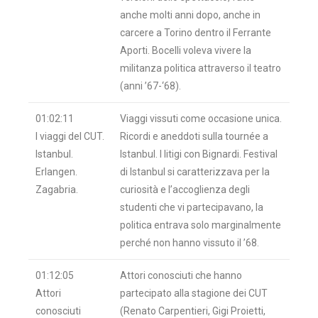
anche molti anni dopo, anche in
carcere a Torino dentro il Ferrante
Aporti. Bocelli voleva vivere la
militanza politica attraverso il teatro
(anni ’67-‘68).
01:02:11
Viaggi vissuti come occasione unica.
I viaggi del CUT.
Ricordi e aneddoti sulla tournée a
Istanbul.
Istanbul. I litigi con Bignardi. Festival
Erlangen.
di Istanbul si caratterizzava per la
Zagabria.
curiosità e l’accoglienza degli
studenti che vi partecipavano, la
politica entrava solo marginalmente
perché non hanno vissuto il ’68.
01:12:05
Attori conosciuti che hanno
Attori
partecipato alla stagione dei CUT
conosciuti
(Renato Carpentieri, Gigi Proietti,