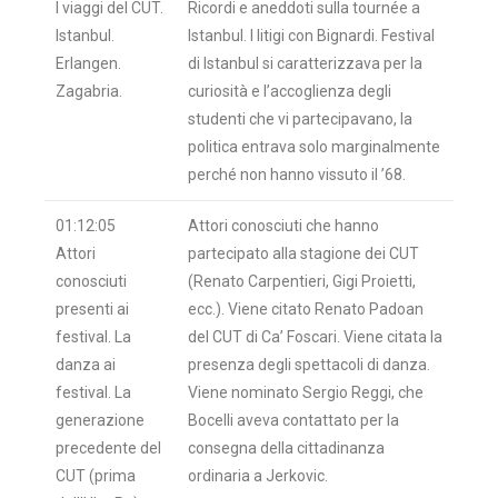
I viaggi del CUT.
Ricordi e aneddoti sulla tournée a
Istanbul.
Istanbul. I litigi con Bignardi. Festival
Erlangen.
di Istanbul si caratterizzava per la
Zagabria.
curiosità e l’accoglienza degli
studenti che vi partecipavano, la
politica entrava solo marginalmente
perché non hanno vissuto il ’68.
01:12:05
Attori conosciuti che hanno
Attori
partecipato alla stagione dei CUT
conosciuti
(Renato Carpentieri, Gigi Proietti,
presenti ai
ecc.). Viene citato Renato Padoan
festival. La
del CUT di Ca’ Foscari. Viene citata la
danza ai
presenza degli spettacoli di danza.
festival. La
Viene nominato Sergio Reggi, che
generazione
Bocelli aveva contattato per la
precedente del
consegna della cittadinanza
CUT (prima
ordinaria a Jerkovic.