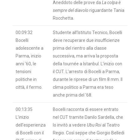
Aneddoto delle prove da
La colpa è
sempre del diavolo
riguardante Tania
Rocchetta.
00:09:32
Studente all’Istituto Tecnico, Bocelli
Bocelli
deve recuperare due insufficienze
adolescente a
prima del rientro alla classe
Parma, inizio
successiva, ma arriva la proposta
anni ’60, le
della tournée a Istanbul. L’inizio con
tensioni
il CUT. L’arresto di Bocelli a Parma,
politiche in
durante le riprese di un film 8 mm. Il
città, il fermo.
clima politico a Parma era teso
anche prima del ’68.
00:13:35
Bocelli racconta di essere entrato
L’inizio
nel CUT tramite Danilo Sardella, che
dell’esperienza
lo invitò a vedere
Ubu Roi
al Teatro
di Bocelli con il
Regio. Così seppe che Giorgio Belledi