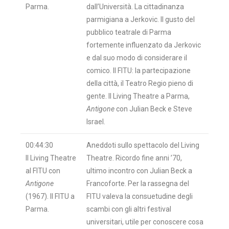
Parma.
dall’Università. La cittadinanza
parmigiana a Jerkovic. Il gusto del
pubblico teatrale di Parma
fortemente influenzato da Jerkovic
e dal suo modo di considerare il
comico. Il FITU: la partecipazione
della città, il Teatro Regio pieno di
gente. Il Living Theatre a Parma,
Antigone
con Julian Beck e Steve
Israel.
00:44:30
Aneddoti sullo spettacolo del Living
Il Living Theatre
Theatre. Ricordo fine anni ’70,
al FITU con
ultimo incontro con Julian Beck a
Antigone
Francoforte. Per la rassegna del
(1967). Il FITU a
FITU valeva la consuetudine degli
Parma.
scambi con gli altri festival
universitari, utile per conoscere cosa