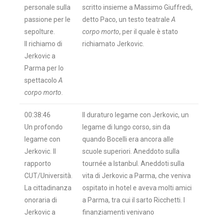
personale sulla
scritto insieme a Massimo Giuffredi,
passione per le
detto Paco, un testo teatrale
A
sepolture.
corpo morto
, per il quale è stato
Il richiamo di
richiamato Jerkovic.
Jerkovic a
Parma per lo
spettacolo
A
corpo morto
.
00:38:46
Il duraturo legame con Jerkovic, un
Un profondo
legame di lungo corso, sin da
legame con
quando Bocelli era ancora alle
Jerkovic. Il
scuole superiori. Aneddoto sulla
rapporto
tournée a Istanbul. Aneddoti sulla
CUT/Università.
vita di Jerkovic a Parma, che veniva
La cittadinanza
ospitato in hotel e aveva molti amici
onoraria di
a Parma, tra cui il sarto Ricchetti. I
Jerkovic a
finanziamenti venivano