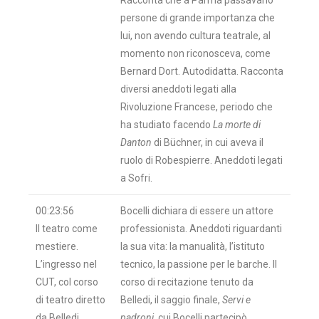
Racconta che a Parma passavano
persone di grande importanza che
lui, non avendo cultura teatrale, al
momento non riconosceva, come
Bernard Dort. Autodidatta. Racconta
diversi aneddoti legati alla
Rivoluzione Francese, periodo che
ha studiato facendo
La morte di
Danton
di Büchner, in cui aveva il
ruolo di Robespierre. Aneddoti legati
a Sofri.
00:23:56
Bocelli dichiara di essere un attore
Il teatro come
professionista. Aneddoti riguardanti
mestiere.
la sua vita: la manualità, l’istituto
L’ingresso nel
tecnico, la passione per le barche. Il
CUT, col corso
corso di recitazione tenuto da
di teatro diretto
Belledi, il saggio finale,
Servi e
da Belledi.
padroni
, cui Bocelli partecipò.