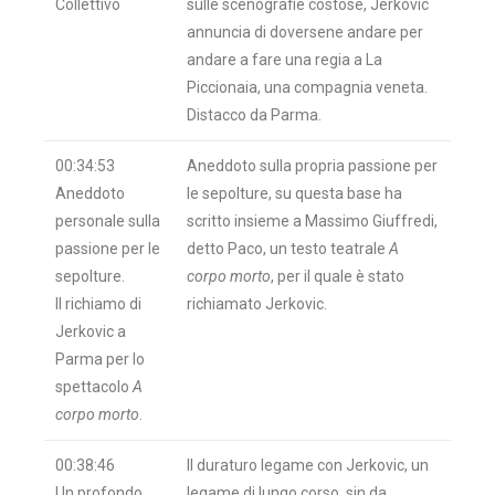
Collettivo
sulle scenografie costose, Jerkovic
annuncia di doversene andare per
andare a fare una regia a La
Piccionaia, una compagnia veneta.
Distacco da Parma.
00:34:53
Aneddoto sulla propria passione per
Aneddoto
le sepolture, su questa base ha
personale sulla
scritto insieme a Massimo Giuffredi,
passione per le
detto Paco, un testo teatrale
A
sepolture.
corpo morto
, per il quale è stato
Il richiamo di
richiamato Jerkovic.
Jerkovic a
Parma per lo
spettacolo
A
corpo morto
.
00:38:46
Il duraturo legame con Jerkovic, un
Un profondo
legame di lungo corso, sin da