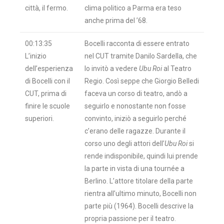
città, il fermo.
clima politico a Parma era teso
anche prima del ’68.
00:13:35
Bocelli racconta di essere entrato
L’inizio
nel CUT tramite Danilo Sardella, che
dell’esperienza
lo invitò a vedere
Ubu Roi
al Teatro
di Bocelli con il
Regio. Così seppe che Giorgio Belledi
CUT, prima di
faceva un corso di teatro, andò a
finire le scuole
seguirlo e nonostante non fosse
superiori.
convinto, iniziò a seguirlo perché
c’erano delle ragazze. Durante il
corso uno degli attori dell’
Ubu Roi
si
rende indisponibile, quindi lui prende
la parte in vista di una tournée a
Berlino. L’attore titolare della parte
rientra all’ultimo minuto, Bocelli non
parte più (1964). Bocelli descrive la
propria passione per il teatro.