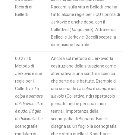
Ricordi di
Racconti sulla vita di Belledi, che ha
Belledi.
fatto alcune regie per il CUT prima di
Jerkovic e anche dopo, con il
Collettivo (
Tango nero
). Attraverso
Belledi e Jerkovic, Bocelli scopre la
dimensione teatrale.
00:27:10
Ancora sul metodo di Jerkovic: la
Metodo di
costruzione della situazione come
Jerkovic e sue
alternativa a una scrittura scenica
regie per il
che parte dalle battute. Esempio di
Collettivo:
La
una scena de
La colpa è sempre del
colpa è sempre
diavolo
(Collettivo, ndr) spettacolo
del diavolo
,
Il re
pensato anche per spazi non
è nudo
,
Il figlio
teatrali. Importanza della
di Pulcinella
. Le
scenografia di Bignardi. Bocelli
scenografie
disegna su un foglio la scenografia
modulari di
che è stata quella di 3 spettacoli