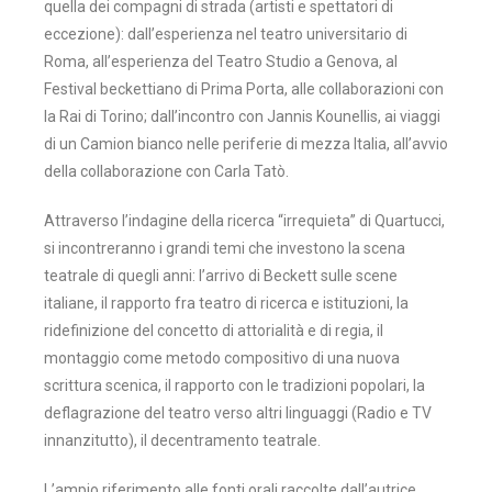
quella dei compagni di strada (artisti e spettatori di
eccezione): dall’esperienza nel teatro universitario di
Roma, all’esperienza del Teatro Studio a Genova, al
Festival beckettiano di Prima Porta, alle collaborazioni con
la Rai di Torino; dall’incontro con Jannis Kounellis, ai viaggi
di un Camion bianco nelle periferie di mezza Italia, all’avvio
della collaborazione con Carla Tatò.
Attraverso l’indagine della ricerca “irrequieta” di Quartucci,
si incontreranno i grandi temi che investono la scena
teatrale di quegli anni: l’arrivo di Beckett sulle scene
italiane, il rapporto fra teatro di ricerca e istituzioni, la
ridefinizione del concetto di attorialità e di regia, il
montaggio come metodo compositivo di una nuova
scrittura scenica, il rapporto con le tradizioni popolari, la
deflagrazione del teatro verso altri linguaggi (Radio e TV
innanzitutto), il decentramento teatrale.
L’ampio riferimento alle fonti orali raccolte dall’autrice