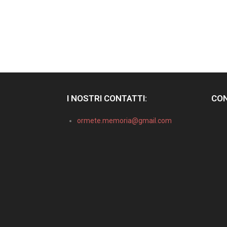
I NOSTRI CONTATTI:
CON
ormete.memoria@gmail.com
Informativa sulla raccolta
Le tue preferenze relative alla privacy