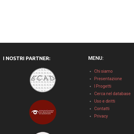
MENU:
I NOSTRI PARTNER:
Chi siamo
Presentazione
I Progetti
Cerca nel database
Uso e diritti
Contatti
Privacy