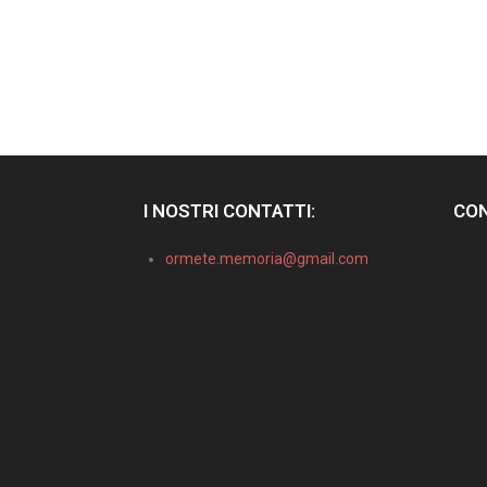
I NOSTRI CONTATTI:
CON
ormete.memoria@gmail.com
Informativa sulla raccolta
Le tue preferenze relative alla privacy