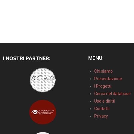
MENU:
I NOSTRI PARTNER:
Chi siamo
Presentazione
I Progetti
Cerca nel database
Uso e diritti
Contatti
Privacy