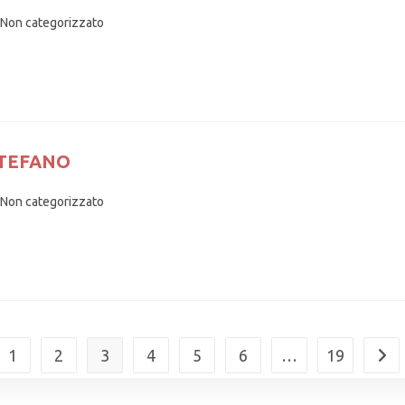
Non categorizzato
STEFANO
Non categorizzato
1
2
3
4
5
6
…
19