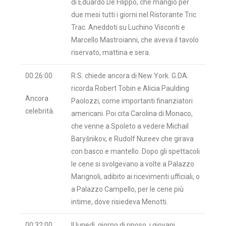
di Eduardo De Filippo, che mangiò per
due mesi tutti i giorni nel Ristorante Tric
Trac. Aneddoti su Luchino Visconti e
Marcello Mastroianni, che aveva il tavolo
riservato, mattina e sera.
00:26:00
R.S. chiede ancora di New York. G.DA.
ricorda Robert Tobin e Alicia Paulding
Ancora
Paolozzi, come importanti finanziatori
celebrità.
americani. Poi cita Carolina di Monaco,
che venne a Spoleto a vedere Michail
Baryšnikov, e Rudolf Nureev che girava
con basco e mantello. Dopo gli spettacoli
le cene si svolgevano a volte a Palazzo
Marignoli, adibito ai ricevimenti ufficiali, o
a Palazzo Campello, per le cene più
intime, dove risiedeva Menotti.
00:32:00
Il lunedì, giorno di riposo, i giovani