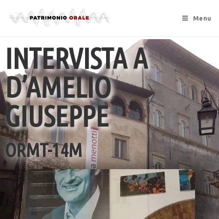
Menu
INTERVISTA A
D’AMELIO
GIUSEPPE
ORMT-14M