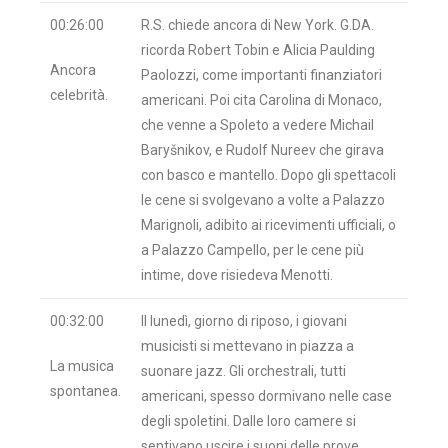
00:26:00
R.S. chiede ancora di New York. G.DA.
ricorda Robert Tobin e Alicia Paulding
Ancora
Paolozzi, come importanti finanziatori
celebrità.
americani. Poi cita Carolina di Monaco,
che venne a Spoleto a vedere Michail
Baryšnikov, e Rudolf Nureev che girava
con basco e mantello. Dopo gli spettacoli
le cene si svolgevano a volte a Palazzo
Marignoli, adibito ai ricevimenti ufficiali, o
a Palazzo Campello, per le cene più
intime, dove risiedeva Menotti.
00:32:00
Il lunedì, giorno di riposo, i giovani
musicisti si mettevano in piazza a
La musica
suonare jazz. Gli orchestrali, tutti
spontanea.
americani, spesso dormivano nelle case
degli spoletini. Dalle loro camere si
sentivano uscire i suoni delle prove.