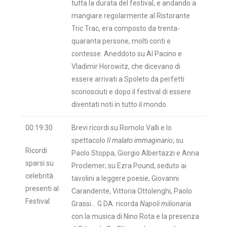
tutta la durata del festival, e andando a
mangiare regolarmente al Ristorante
Tric Trac, era composto da trenta-
quaranta persone, molti conti e
contesse. Aneddoto su Al Pacino e
Vladimir Horowitz, che dicevano di
essere arrivati a Spoleto da perfetti
sconosciuti e dopo il festival di essere
diventati noti in tutto il mondo.
00:19:30
Brevi ricordi su Romolo Valli e lo
spettacolo
Il malato immaginario
; su
Ricordi
Paolo Stoppa, Giorgio Albertazzi e Anna
sparsi su
Proclemer; su Ezra Pound, seduto ai
celebrità
tavolini a leggere poesie, Giovanni
presenti al
Carandente, Vittoria Ottolenghi, Paolo
Festival.
Grassi… G.DA. ricorda
Napoli milionaria
con la musica di Nino Rota e la presenza