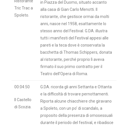
Ristorante
in Piazza del Duomo, situato accanto
Tric Trac a
alla casa di Gian Carlo Menotti. Il
Spoleto.
ristorante, che gestisce ormai da molti
anni, nasce nel 1958, esattamente lo
stesso anno del Festival. G.DA. illustra
tutti i manifesti del Festival appesi alle
pareti e la teca dove è conservata la
bacchetta di Thomas Schippers, donata
al ristorante, perché proprio lì aveva
firmato il suo primo contratto per il
Teatro dell’Opera di Roma.
00:04:50
G.DA. ricorda gli anni Settanta e Ottanta
e la difficoltà di trovare pernottamenti.
Il Castello
Riporta alcune chiacchiere che giravano
di Scozia.
a Spoleto, con un po’ di scandalo, a
proposito della presenza di omosessuali
durante il periodo del festival, e ribadisce