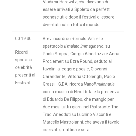
Vladimir Horowitz, che dicevano di
essere arrivati a Spoleto da perfetti
sconosciuti e dopo il festival di essere
diventati noti in tutto il mondo.
00:19:30
Brevi ricordi su Romolo Valli e lo
spettacolo
Il malato immaginario
; su
Ricordi
Paolo Stoppa, Giorgio Albertazzi e Anna
sparsi su
Proclemer; su Ezra Pound, seduto ai
celebrità
tavolini a leggere poesie, Giovanni
presenti al
Carandente, Vittoria Ottolenghi, Paolo
Festival.
Grassi… G.DA. ricorda
Napoli milionaria
con la musica di Nino Rota e la presenza
di Eduardo De Filippo, che mangiò per
due mesi tutti i giorni nel Ristorante Tric
Trac. Aneddoti su Luchino Visconti e
Marcello Mastroianni, che aveva il tavolo
riservato, mattina e sera.