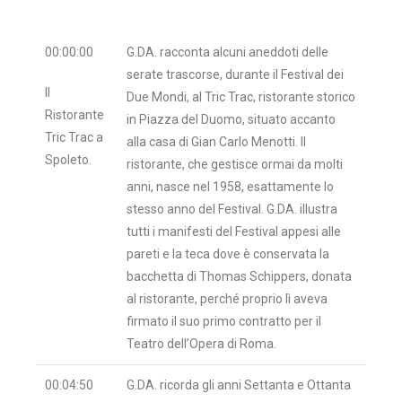
00:00:00
G.DA. racconta alcuni aneddoti delle
serate trascorse, durante il Festival dei
Il
Due Mondi, al Tric Trac, ristorante storico
Ristorante
in Piazza del Duomo, situato accanto
Tric Trac a
alla casa di Gian Carlo Menotti. Il
Spoleto.
ristorante, che gestisce ormai da molti
anni, nasce nel 1958, esattamente lo
stesso anno del Festival. G.DA. illustra
tutti i manifesti del Festival appesi alle
pareti e la teca dove è conservata la
bacchetta di Thomas Schippers, donata
al ristorante, perché proprio lì aveva
firmato il suo primo contratto per il
Teatro dell’Opera di Roma.
00:04:50
G.DA. ricorda gli anni Settanta e Ottanta