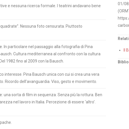
01/08
mative e nessuna ricerca formale. I teatrini andavano bene
(ORMT
https:
carbon
se quadrate”. Nessuna foto censurata. Piuttosto
Relat
. In particolare nel passaggio alla fotografia di Pina
Il 
 Bausch. Cultura mediterranea al confronto con la cultura
Del 1982 fino al 2009 con la Bausch.
Bibli
co interesse. Pina Bausch unica con cui si crea una vera
foto. Ricordo dell’avanguardia. Viso, gesto e movimento.
 una sorta di film in sequenza. Senza più la rottura. Ben
ezza nel lavoro in Italia. Percezione di essere ‘altro’.
apache.