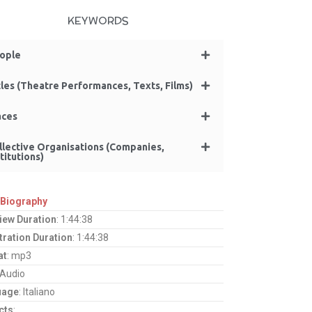
KEYWORDS
ople
tles (Theatre Performances, Texts, Films)
aces
llective Organisations (Companies,
titutions)
 Biography
view Duration
: 1:44:38
tration Duration
: 1:44:38
at
: mp3
 Audio
uage
: Italiano
cts
: