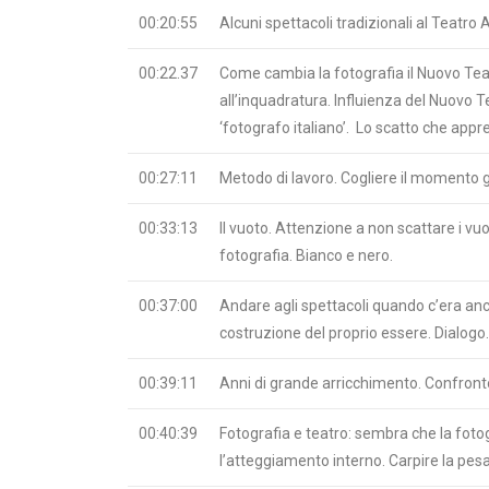
00:20:55
Alcuni spettacoli tradizionali al Teat
00:22.37
Come cambia la fotografia il Nuovo Tea
all’inquadratura. Influienza del Nuovo T
‘fotografo italiano’. Lo scatto che app
00:27:11
Metodo di lavoro. Cogliere il momento giu
00:33:13
Il vuoto. Attenzione a non scattare i vuo
fotografia. Bianco e nero.
00:37:00
Andare agli spettacoli quando c’era anche 
costruzione del proprio essere. Dialogo.
00:39:11
Anni di grande arricchimento. Confronto
00:40:39
Fotografia e teatro: sembra che la fotogra
l’atteggiamento interno. Carpire la pes