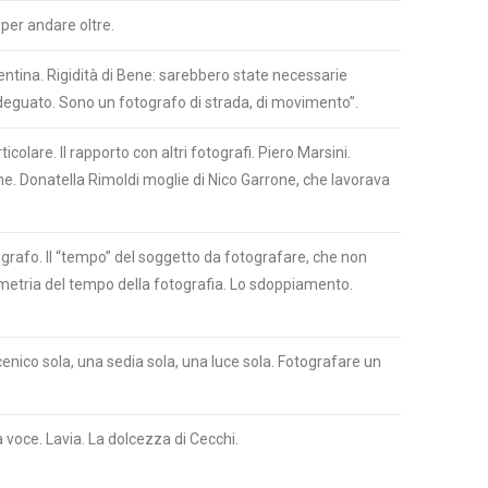
 per andare oltre.
ntina. Rigidità di Bene: sarebbero state necessarie
nadeguato. Sono un fotografo di strada, di movimento”.
lare. Il rapporto con altri fotografi. Piero Marsini.
e. Donatella Rimoldi moglie di Nico Garrone, che lavorava
ografo. Il “tempo” del soggetto da fotografare, che non
mmetria del tempo della fotografia. Lo sdoppiamento.
cenico sola, una sedia sola, una luce sola. Fotografare un
a voce. Lavia. La dolcezza di Cecchi.