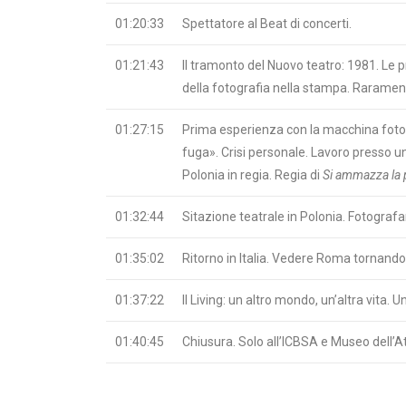
01:20:33
Spettatore al Beat di concerti.
01:21:43
Il tramonto del Nuovo teatro: 1981. Le 
della fotografia nella stampa. Rarament
01:27:15
Prima esperienza con la macchina fotogr
fuga». Crisi personale. Lavoro presso u
Polonia in regia. Regia di
Si ammazza la 
01:32:44
Sitazione teatrale in Polonia. Fotograf
01:35:02
Ritorno in Italia. Vedere Roma tornando 
01:37:22
Il Living: un altro mondo, un’altra vita. 
01:40:45
Chiusura. Solo all’ICBSA e Museo dell’A