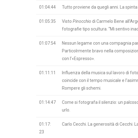
01:04:44
Tutto proviene da quegli anni. La spinta
01:05:35
Visto
Pinocchio
di Carmelo Bene all’Arge
fotografie tipo scultura. “Mi sentivo i
01:07:54
Nessun legame con una compagnia partico
Particolrmente bravo nella composizion
con l’«Espresso».
01:11:11
Influenza della musica sul lavoro di fot
coincide con il tempo musicale e l’asi
Rompere gli schemi.
01:14:47
Come si fotografa il silenzio: un palcos
urlo.
01:17:
Carlo Cecchi. La generosità di Cecchi. L
23