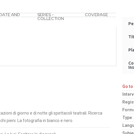
 DATE AND
SERIES –
COVERAGE
COLLECTION
Pe
Ti
Pl
Co
Ins
Go to
Inter
Regis
Form
oni di giorno e di notte gli spettacoli teatrali. Ricerca
Type
:
chi pieni. La fotografia in bianco e nero.
Lang
Subje