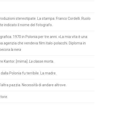
produzioni stereotipate. La stampa. Franco Cordelli. Ruolo
e indicato il nome del fotografo.
afica. 1970 in Polonia per tre anni. «La mia vita è una
na agenzia che vendeva film italo-polacchi. Diploma in
pecora la nera
are Kantor. [mima].
La classe morta
.
dalla Polonia fu terribile. La madre.
Un’altra pazzia. Necessità di andare altrove.
ttore.