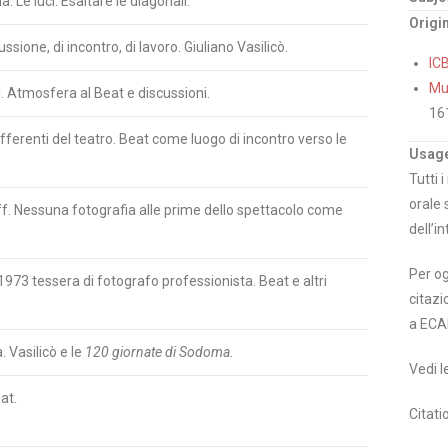
. Le luci. Esaltare le diagonali.
Origi
sione, di incontro, di lavoro. Giuliano Vasilicò.
IC
Mus
li. Atmosfera al Beat e discussioni.
16
 differenti del teatro. Beat come luogo di incontro verso le
Usage
Tutti 
orale 
off. Nessuna fotografia alle prime dello spettacolo come
dell’in
Per og
973 tessera di fotografo professionista. Beat e altri
citazi
a ECA
. Vasilicò e le
120 giornate di Sodoma.
Vedi l
at.
Citati