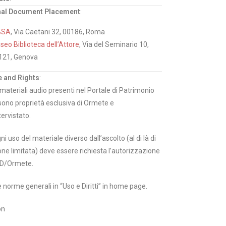
nal Document Placement
:
BSA
, Via Caetani 32, 00186, Roma
eo Biblioteca dell’Attore
, Via del Seminario 10,
121, Genova
 and Rights
:
i materiali audio presenti nel Portale di Patrimonio
sono proprietà esclusiva di Ormete e
tervistato.
ni uso del materiale diverso dall’ascolto (al di là di
one limitata) deve essere richiesta l’autorizzazione
D/Ormete.
e norme generali in “Uso e Diritti” in home page.
on