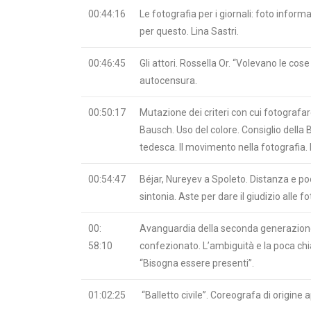
00:44:16
Le fotografia per i giornali: foto infor
per questo. Lina Sastri.
00:46:45
Gli attori. Rossella Or. “Volevano le co
autocensura.
00:50:17
Mutazione dei criteri con cui fotografare
Bausch. Uso del colore. Consiglio della
tedesca. Il movimento nella fotografia. 
00:54:47
Béjar, Nureyev a Spoleto. Distanza e po
sintonia. Aste per dare il giudizio alle 
00:
Avanguardia della seconda generazione:
58:10
confezionato. L’ambiguità e la poca chiar
“Bisogna essere presenti”.
01:02:25
“Balletto civile”. Coreografa di origine 