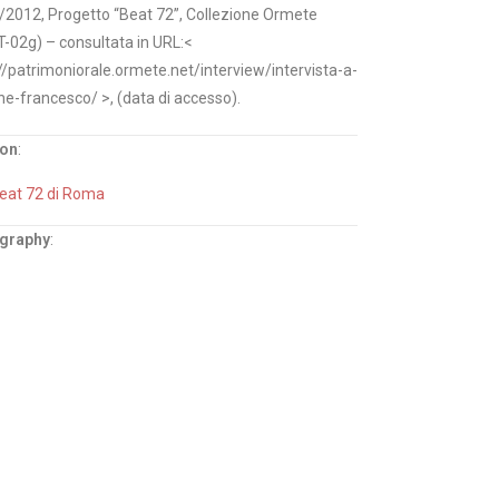
/2012, Progetto “Beat 72”, Collezione Ormete
-02g) – consultata in URL:<
//patrimoniorale.ormete.net/interview/intervista-a-
e-francesco/ >, (data di accesso).
ion
:
Beat 72 di Roma
ography
: