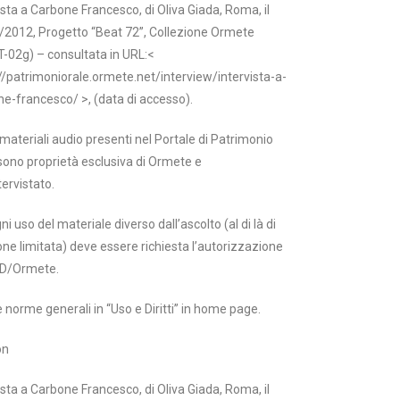
ista a Carbone Francesco, di Oliva Giada, Roma, il
/2012, Progetto “Beat 72”, Collezione Ormete
-02g) – consultata in URL:<
//patrimoniorale.ormete.net/interview/intervista-a-
e-francesco/ >, (data di accesso).
i materiali audio presenti nel Portale di Patrimonio
sono proprietà esclusiva di Ormete e
tervistato.
ni uso del materiale diverso dall’ascolto (al di là di
one limitata) deve essere richiesta l’autorizzazione
D/Ormete.
e norme generali in “Uso e Diritti” in home page.
on
ista a Carbone Francesco, di Oliva Giada, Roma, il