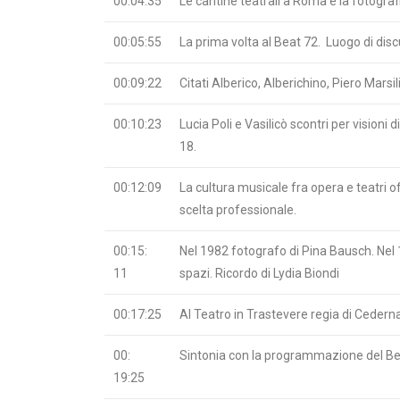
00:04:35
Le cantine teatrali a Roma e la fotografia
00:05:55
La prima volta al Beat 72. Luogo di discus
00:09:22
Citati Alberico, Alberichino, Piero Marsi
00:10:23
Lucia Poli e Vasilicò scontri per visioni
18.
00:12:09
La cultura musicale fra opera e teatri 
scelta professionale.
00:15:
Nel 1982 fotografo di Pina Bausch. Nel 1
11
spazi. Ricordo di Lydia Biondi
00:17:25
Al Teatro in Trastevere regia di Cederna
00:
Sintonia con la programmazione del Be
19:25