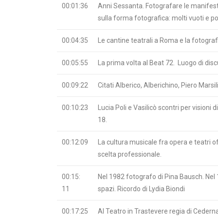
00:01:36
Anni Sessanta. Fotografare le manifestazi
sulla forma fotografica: molti vuoti e po
00:04:35
Le cantine teatrali a Roma e la fotografia
00:05:55
La prima volta al Beat 72. Luogo di discus
00:09:22
Citati Alberico, Alberichino, Piero Marsi
00:10:23
Lucia Poli e Vasilicò scontri per visioni
18.
00:12:09
La cultura musicale fra opera e teatri 
scelta professionale.
00:15:
Nel 1982 fotografo di Pina Bausch. Nel 1
11
spazi. Ricordo di Lydia Biondi
00:17:25
Al Teatro in Trastevere regia di Cederna