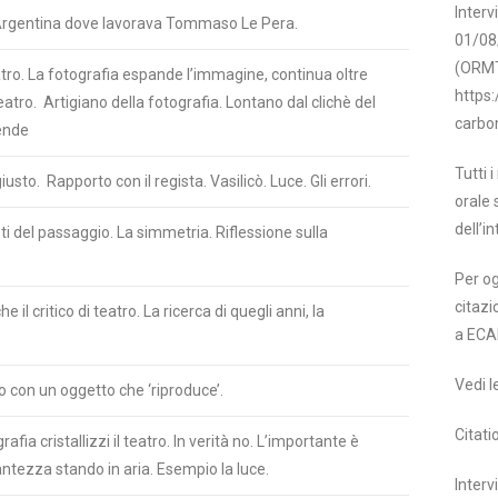
Interv
ro Argentina dove lavorava Tommaso Le Pera.
01/08
(ORMT
tro. La fotografia espande l’immagine, continua oltre
https:
eatro. Artigiano della fotografia. Lontano dal clichè del
carbon
rende
Tutti 
sto. Rapporto con il regista. Vasilicò. Luce. Gli errori.
orale 
dell’in
ti del passaggio. La simmetria. Riflessione sulla
Per og
citazi
il critico di teatro. La ricerca di quegli anni, la
a ECA
Vedi l
 con un oggetto che ‘riproduce’.
Citati
fia cristallizzi il teatro. In verità no. L’importante è
antezza stando in aria. Esempio la luce.
Interv