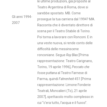
le ultime produzioni, già proposte al
Teatro Argentina di Roma, dove si
sarebbe spostato. MB. Come
Gli anni 1994-
prosegue la tua carriera dal 1994? MA.
2007
Racconta che è diventato direttore di
scena per il Teatro Stabile di Torino.
Poi torna a lavorare con Ronconi. E in
una veste nuova, si rende conto delle
difficoltà delle messinscene
ronconiane. Segue
Ruy Blas
[Prima
rappresentazione: Teatro Carignano,
Torino, 19 aprile 1996],
Peccato che
fosse puttana
al Teatro Farnese di
Parma, quindi
Fahrenheit 451
[Prima
rappresentazione: Limone Fonderie
Teatrali, Moncalieri (To), 21 aprile
2007], spettacolo molto complesso in
cui “c’era tutto, l’acqua e il fuoco”.