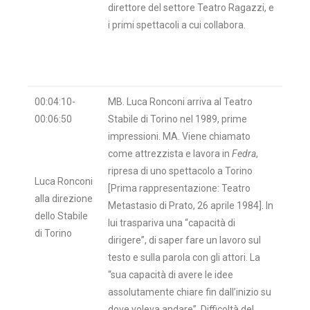
direttore del settore Teatro Ragazzi, e
i primi spettacoli a cui collabora.
00:04:10-
MB. Luca Ronconi arriva al Teatro
00:06:50
Stabile di Torino nel 1989, prime
impressioni. MA. Viene chiamato
come attrezzista e lavora in
Fedra
,
ripresa di uno spettacolo a Torino
Luca Ronconi
[Prima rappresentazione: Teatro
alla direzione
Metastasio di Prato, 26 aprile 1984]. In
dello Stabile
lui traspariva una “capacità di
di Torino
dirigere”, di saper fare un lavoro sul
testo e sulla parola con gli attori. La
“sua capacità di avere le idee
assolutamente chiare fin dall’inizio su
dove voleva andare”. Difficoltà del