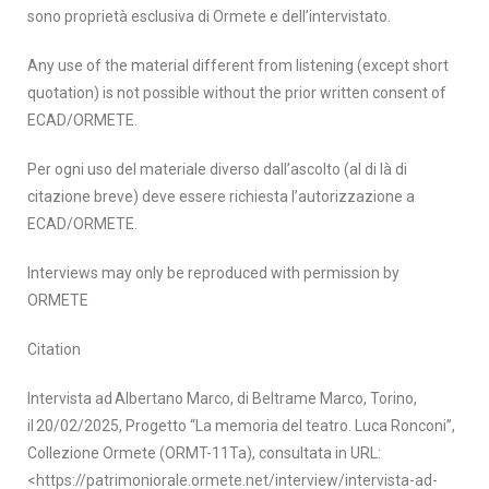
sono proprietà esclusiva di Ormete e dell’intervistato.
Any use of the material different from listening (except short
quotation) is not possible without the prior written consent of
ECAD/ORMETE.
Per ogni uso del materiale diverso dall’ascolto (al di là di
citazione breve) deve essere richiesta l’autorizzazione a
ECAD/ORMETE.
Interviews may only be reproduced with permission by
ORMETE
Citation
Intervista a
d
Albertano
Marco
, di
Beltrame Marco
,
Torino
,
il
20
/
02
/
202
5
, Progetto
“
La memoria del teatro. Luca Ronconi
”
,
Collezione
Ormete
(
ORMT-11Ta
), consultata in
URL:
<https://patrimoniorale.ormete.net/interview/intervista-ad-