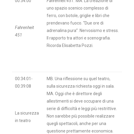
00:34:00
Fahrenheit 451.
MA. La creazione di
uno spazio scenico complesso di
ferro, con botole, griglie e libri che
prendevano fuoco. “Due ore di
Fahrenheit
adrenalina pura”. Nervosismo e stress.
451
Il rapporto tra attori e scenografia.
Ricorda Elisabetta Pozzi.
00:34:01-
MB. Una riflessione su quel teatro,
00:39:08
sulla sicurezza richiesta oggi in sala.
MA. Oggi che è direttore degli
allestimenti si deve occupare di una
serie di difficoltà e leggi più restrittive.
La sicurezza
Non sarebbe più possibile realizzare
in teatro
quegli spettacoli, anche per una
questione prettamente economica.