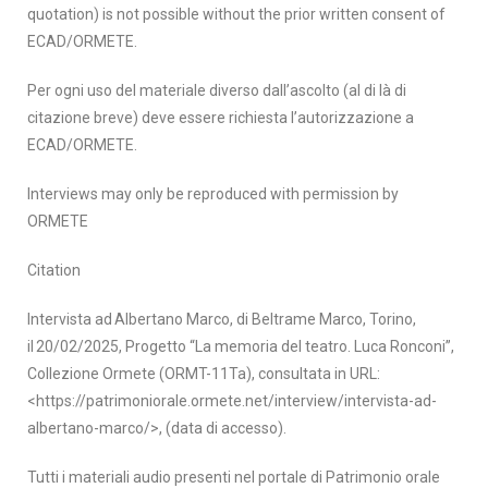
quotation) is not possible without the prior written consent of
ECAD/ORMETE.
Per ogni uso del materiale diverso dall’ascolto (al di là di
citazione breve) deve essere richiesta l’autorizzazione a
ECAD/ORMETE.
Interviews may only be reproduced with permission by
ORMETE
Citation
Intervista a
d
Albertano
Marco
, di
Beltrame Marco
,
Torino
,
il
20
/
02
/
202
5
, Progetto
“
La memoria del teatro. Luca Ronconi
”
,
Collezione
Ormete
(
ORMT-11Ta
), consultata in
URL:
<https://patrimoniorale.ormete.net/interview/intervista-ad-
albertano-marco/
>
, (data di accesso).
Tutti i materiali audio presenti nel portale di Patrimonio orale