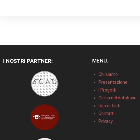
MENU:
I NOSTRI PARTNER:
Chi siamo
Presentazione
I Progetti
Cerca nel database
Uso e diritti
Contatti
Privacy