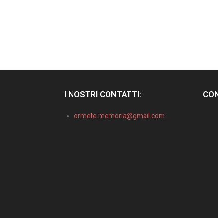
I NOSTRI CONTATTI:
CON
ormete.memoria@gmail.com
Informativa sulla raccolta
Le tue preferenze relative alla privacy