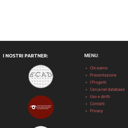
MENU:
I NOSTRI PARTNER:
Chi siamo
Presentazione
I Progetti
Cerca nel database
Uso e diritti
Contatti
Privacy