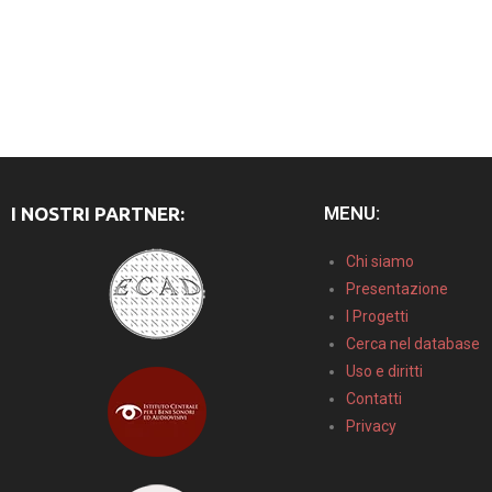
MENU:
I NOSTRI PARTNER:
Chi siamo
Presentazione
I Progetti
Cerca nel database
Uso e diritti
Contatti
Privacy