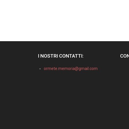
I NOSTRI CONTATTI:
CON
ormete.memoria@gmail.com
Informativa sulla raccolta
Le tue preferenze relative alla privacy