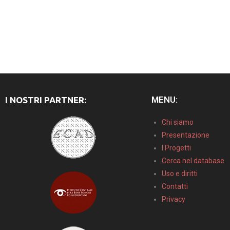
MENU:
I NOSTRI PARTNER:
Chi siamo
Presentazione
I Progetti
Cerca nel database
Uso e diritti
Contatti
Privacy