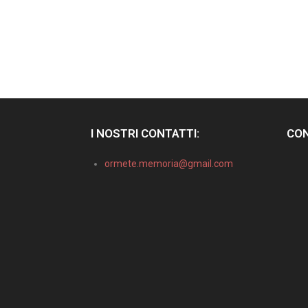
I NOSTRI CONTATTI:
CON
ormete.memoria@gmail.com
Informativa sulla raccolta
Le tue preferenze relative alla privacy