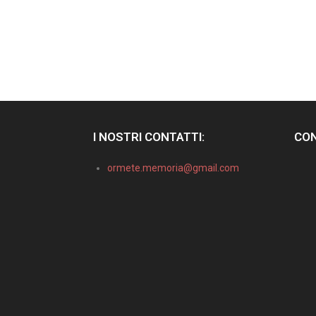
I NOSTRI CONTATTI:
CON
ormete.memoria@gmail.com
Informativa sulla raccolta
Le tue preferenze relative alla privacy