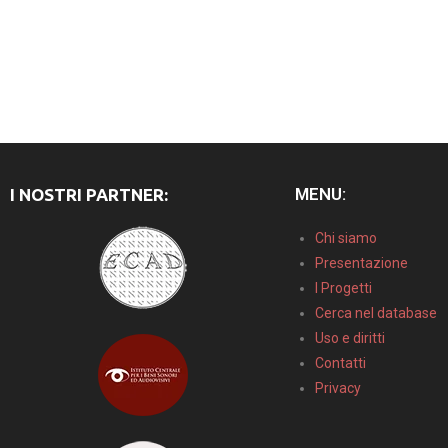
MENU:
I NOSTRI PARTNER:
Chi siamo
Presentazione
I Progetti
Cerca nel database
Uso e diritti
Contatti
Privacy