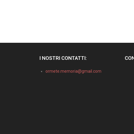
I NOSTRI CONTATTI:
CON
ormete.memoria@gmail.com
Informativa sulla raccolta
Le tue preferenze relative alla privacy