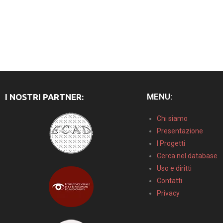
MENU:
I NOSTRI PARTNER:
Chi siamo
Presentazione
I Progetti
Cerca nel database
Uso e diritti
Contatti
Privacy