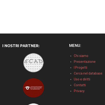
MENU:
I NOSTRI PARTNER:
Chi siamo
Presentazione
I Progetti
Cerca nel database
Uso e diritti
Contatti
Privacy