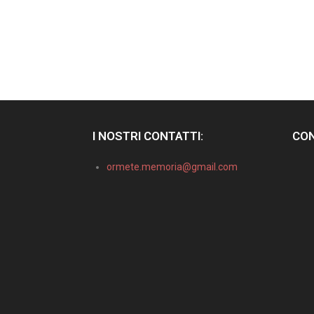
I NOSTRI CONTATTI:
CON
ormete.memoria@gmail.com
Informativa sulla raccolta
Le tue preferenze relative alla privacy