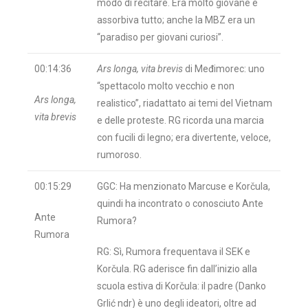
modo di recitare. Era molto giovane e
assorbiva tutto; anche la MBZ era un
“paradiso per giovani curiosi”.
00:14:36
Ars longa, vita brevis
di Međimorec: uno
“spettacolo molto vecchio e non
Ars longa,
realistico”, riadattato ai temi del Vietnam
vita brevis
e delle proteste. RG ricorda una marcia
con fucili di legno; era divertente, veloce,
rumoroso.
00:15:29
GGC: Ha menzionato Marcuse e Korčula,
quindi ha incontrato o conosciuto Ante
Ante
Rumora?
Rumora
RG: Sì, Rumora frequentava il SEK e
Korčula. RG aderisce fin dall’inizio alla
scuola estiva di Korčula: il padre (Danko
Grlić ndr) è uno degli ideatori, oltre ad