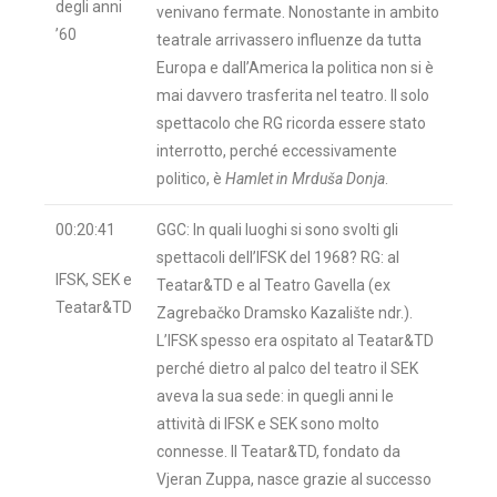
degli anni
venivano fermate. Nonostante in ambito
’60
teatrale arrivassero influenze da tutta
Europa e dall’America la politica non si è
mai davvero trasferita nel teatro. Il solo
spettacolo che RG ricorda essere stato
interrotto, perché eccessivamente
politico, è
Hamlet in Mrduša Donja
.
00:20:41
GGC: In quali luoghi si sono svolti gli
spettacoli dell’IFSK del 1968? RG: al
IFSK, SEK e
Teatar&TD e al Teatro Gavella (ex
Teatar&TD
Zagrebačko Dramsko Kazalište ndr.).
L’IFSK spesso era ospitato al Teatar&TD
perché dietro al palco del teatro il SEK
aveva la sua sede: in quegli anni le
attività di IFSK e SEK sono molto
connesse. Il Teatar&TD, fondato da
Vjeran Zuppa, nasce grazie al successo