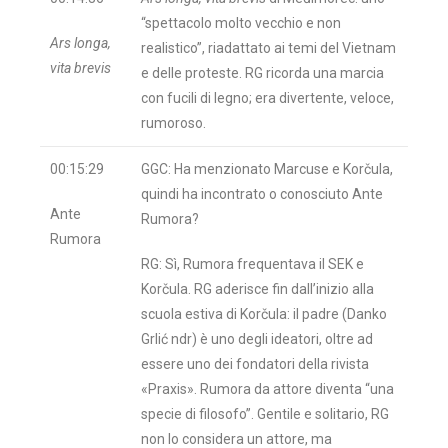
“spettacolo molto vecchio e non
Ars longa,
realistico”, riadattato ai temi del Vietnam
vita brevis
e delle proteste. RG ricorda una marcia
con fucili di legno; era divertente, veloce,
rumoroso.
00:15:29
GGC: Ha menzionato Marcuse e Korčula,
quindi ha incontrato o conosciuto Ante
Ante
Rumora?
Rumora
RG: Sì, Rumora frequentava il SEK e
Korčula. RG aderisce fin dall’inizio alla
scuola estiva di Korčula: il padre (Danko
Grlić ndr) è uno degli ideatori, oltre ad
essere uno dei fondatori della rivista
«Praxis». Rumora da attore diventa “una
specie di filosofo”. Gentile e solitario, RG
non lo considera un attore, ma