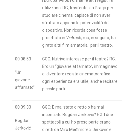
l’Europa: Miloš Forman e altri registi la
utilizzano. RG, trasferitosi a Praga per
studiare cinema, capisce di non aver
sfruttato appieno le potenzialità del
dispositivo. Non ricorda cosa fosse
proiettato in
Vietrock
, ma, in seguito, ha
girato altri film amatoriali per il teatro.
00:08:53
GGC: Nutriva interesse per il teatro? RG:
Ero un “giovane affamato”, immaginavo
“Un
di diventare regista cinematografico:
giovane
ogni esperienza era utile, anche recitare
affamato”
piccole parti.
00:09:33
GGC: È mai stato diretto o ha mai
incontrato Bogdan Jerković? RG: I due
Bogdan
spettacoli a cui ho preso parte erano
Jerković
diretti da Miro Međimorec. Jerković è