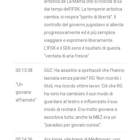
artistica de La Mama che si ricorda di lui
dai tempi dell’IFSK. La temperie artistica
cambia: si respira “spirito di libertà”. Il
controllo del governo jugoslavo si allenta
progressivamente ed è più semplice
viaggiare e esprimersi liberamente.
L’IFSK e il SEK sono il risultato di questa
“ventata di aria fresca”.
00:13:38
GGC: Ha assistito a spettacoli che l’hanno
lasciata senza parole? RG: Non ricordo i
“Un
titoli, ma ricordo ottimi lavori. Ciò che RG
giovane
ha visto ha cambiato il suo modo di
affamato”
guardare al teatro e influenzato il suo
modo di recitare. Era molto giovane e
assorbiva tutto; anche la MBZ era un
“paradiso per giovani curiosi”.
00:14:36
Ars longa, vita brevis
di Međimorec: uno