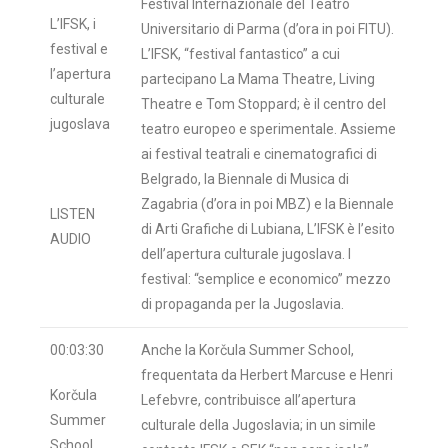
Festival Internazionale del Teatro
L’IFSK, i
Universitario di Parma (d’ora in poi FITU).
festival e
L’IFSK, “festival fantastico” a cui
l’apertura
partecipano La Mama Theatre, Living
culturale
Theatre e Tom Stoppard; è il centro del
jugoslava
teatro europeo e sperimentale. Assieme
ai festival teatrali e cinematografici di
Belgrado, la Biennale di Musica di
Zagabria (d’ora in poi MBZ) e la Biennale
LISTEN
di Arti Grafiche di Lubiana, L’IFSK è l’esito
AUDIO
dell’apertura culturale jugoslava. I
festival: “semplice e economico” mezzo
di propaganda per la Jugoslavia.
00:03:30
Anche la Korčula Summer School,
frequentata da Herbert Marcuse e Henri
Korčula
Lefebvre, contribuisce all’apertura
Summer
culturale della Jugoslavia; in un simile
School