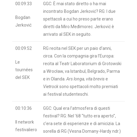
00:09:33
GGC: È mai stato diretto o ha mai
incontrato Bogdan Jerković? RG: I due
Bogdan
spettacoli a cui ho preso parte erano
Jerković
diretti da Miro Međimorec. Jerković è
arrivato al SEK in seguito.
00:09:52
RG recita nel SEK per un paio d’anni,
circa. Con la compagnia gira l’Europa:
Le
recita al Teatr Laboratorium di Grotowski
tournées
a Wrocław, va Istanbul, Belgrado, Parma
del SEK
e in Olanda.
Ars longa, vita brevis
e
Vietrock
sono spettacoli molto premiati
ai festival studenteschi.
00:10:36
GGC: Qual era l’atmosfera di questi
festival? RG: Nel ’68 “tutto era aperto”,
Il network
c’era sete di esperienze e di amicizia. La
festivaliero
sorella di RG (Vesna Domany-Hardy ndr.)