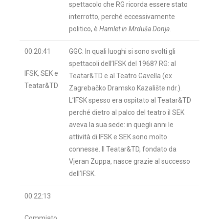
spettacolo che RG ricorda essere stato
interrotto, perché eccessivamente
politico, è
Hamlet in Mrduša Donja
.
00:20:41
GGC: In quali luoghi si sono svolti gli
spettacoli dell’IFSK del 1968? RG: al
IFSK, SEK e
Teatar&TD e al Teatro Gavella (ex
Teatar&TD
Zagrebačko Dramsko Kazalište ndr.).
L’IFSK spesso era ospitato al Teatar&TD
perché dietro al palco del teatro il SEK
aveva la sua sede: in quegli anni le
attività di IFSK e SEK sono molto
connesse. Il Teatar&TD, fondato da
Vjeran Zuppa, nasce grazie al successo
dell’IFSK.
00:22:13
Commiato