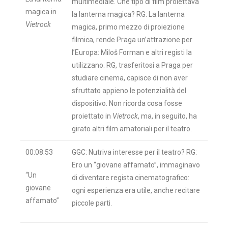
multimediale. Che tipo di film proiettava
magica in
la lanterna magica? RG: La lanterna
Vietrock
magica, primo mezzo di proiezione
filmica, rende Praga un’attrazione per
l’Europa: Miloš Forman e altri registi la
utilizzano. RG, trasferitosi a Praga per
studiare cinema, capisce di non aver
sfruttato appieno le potenzialità del
dispositivo. Non ricorda cosa fosse
proiettato in
Vietrock
, ma, in seguito, ha
girato altri film amatoriali per il teatro.
00:08:53
GGC: Nutriva interesse per il teatro? RG:
Ero un “giovane affamato”, immaginavo
“Un
di diventare regista cinematografico:
giovane
ogni esperienza era utile, anche recitare
affamato”
piccole parti.