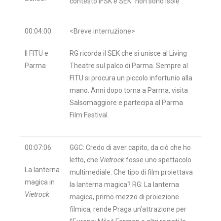
contesto IFSK e SEK “non sono isole”.
00:04:00
<Breve interruzione>
Il FITU e
RG ricorda il SEK che si unisce al Living
Parma
Theatre sul palco di Parma. Sempre al
FITU si procura un piccolo infortunio alla
mano. Anni dopo torna a Parma, visita
Salsomaggiore e partecipa al Parma
Film Festival.
00:07:06
GGC: Credo di aver capito, da ciò che ho
letto, che
Vietrock
fosse uno spettacolo
La lanterna
multimediale. Che tipo di film proiettava
magica in
la lanterna magica? RG: La lanterna
Vietrock
magica, primo mezzo di proiezione
filmica, rende Praga un’attrazione per