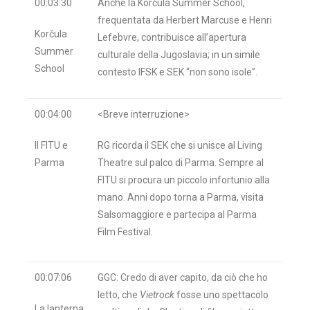
00:03:30
Anche la Korčula Summer School,
frequentata da Herbert Marcuse e Henri
Korčula
Lefebvre, contribuisce all’apertura
Summer
culturale della Jugoslavia; in un simile
School
contesto IFSK e SEK “non sono isole”.
00:04:00
<Breve interruzione>
Il FITU e
RG ricorda il SEK che si unisce al Living
Parma
Theatre sul palco di Parma. Sempre al
FITU si procura un piccolo infortunio alla
mano. Anni dopo torna a Parma, visita
Salsomaggiore e partecipa al Parma
Film Festival.
00:07:06
GGC: Credo di aver capito, da ciò che ho
letto, che
Vietrock
fosse uno spettacolo
La lanterna