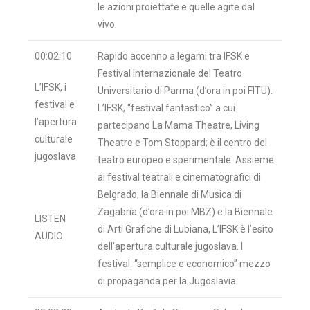
le azioni proiettate e quelle agite dal
vivo.
00:02:10
Rapido accenno a legami tra IFSK e
Festival Internazionale del Teatro
L’IFSK, i
Universitario di Parma (d’ora in poi FITU).
festival e
L’IFSK, “festival fantastico” a cui
l’apertura
partecipano La Mama Theatre, Living
culturale
Theatre e Tom Stoppard; è il centro del
jugoslava
teatro europeo e sperimentale. Assieme
ai festival teatrali e cinematografici di
Belgrado, la Biennale di Musica di
Zagabria (d’ora in poi MBZ) e la Biennale
LISTEN
di Arti Grafiche di Lubiana, L’IFSK è l’esito
AUDIO
dell’apertura culturale jugoslava. I
festival: “semplice e economico” mezzo
di propaganda per la Jugoslavia.