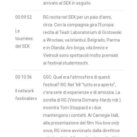
arrivato al SEK in seguito.
00:09:52
RG recita nel SEK per un paio d’anni,
circa. Con la compagnia gira l’Europa:
Le
recita al Teatr Laboratorium di Grotowski
tournées
a Wrocław, va Istanbul, Belgrado, Parma
del SEK
e in Olanda.
Ars longa, vita brevis
e
Vietrock
sono spettacoli molto premiati
ai festival studenteschi.
00:10:36
GGC: Qual era l’atmosfera di questi
festival? RG: Nel ’68 “tutto era aperto”,
Il network
c’era sete di esperienze e di amicizia. La
festivaliero
sorella di RG (Vesna Domany-Hardy ndr.)
incontra Tom Stoppard e i due
mantengono i contatti. Al Carnegie Hall,
alla presentazione del film
You love only
once
, RG viene avvicinato dalla direttrice