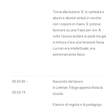
Torna alla lezione: R. in cattedra e
alunni e alunne seduti in cerchio
con i copioni in mano. R. poteva
lavorare su una frase per ore. A
volte faceva andare in piedi ma già
in lettura c’era una tensione fisica.
Lui non era intellettuale, era
estremamente fisico.
00:42:40 –
Racconto del lavoro
in
Lehman Trilogy
appena finita la
00:50:19
scuola.
Il lavoro di regista e di pedagogo