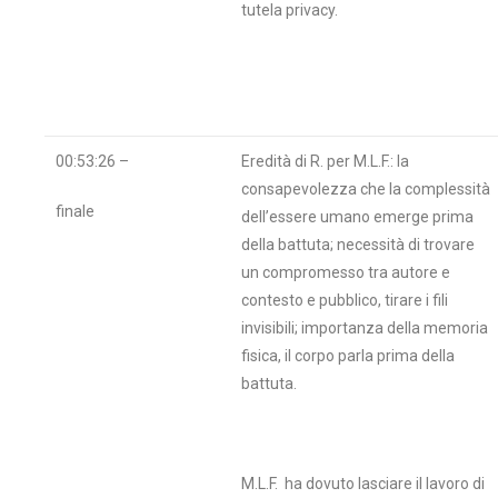
tutela privacy.
00:53:26 –
Eredità di R. per M.L.F.: la
consapevolezza che la complessità
finale
dell’essere umano emerge prima
della battuta; necessità di trovare
un compromesso tra autore e
contesto e pubblico, tirare i fili
invisibili; importanza della memoria
fisica, il corpo parla prima della
battuta.
M.L.F. ha dovuto lasciare il lavoro di