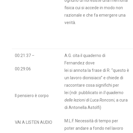
ognuno di noi esiste una memoria
fisica cui si accede in modo non
razionale e che fa emergere una
verità.
00:21:37 –
A.G. cita il quaderno di
Fernandez dove
00:29:06
lei si annota la frase di R. “questo è
un lavoro dionisiaco” e chiede di
raccontare cosa significhi per
lei (ndr. pubblicato in
Il quaderno
Il pensiero è corpo
delle lezioni di Luca Ronconi
, a cura
di Antonella Astolfi)
M.L.F. Necessità di tempo per
VAI A LISTEN AUDIO
poter andare a fondo nel lavoro