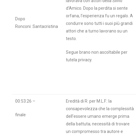
lavorava con attori della Silvio
d’Amico. Dopo la perdita si sente
orfana, l’esperienza fu un regalo. A
Dopo
condurre sono tutti i suoi più grandi
Ronconi: Santacristina
attori che a turno lavorano su un
testo.
Segue brano non ascoltabile per
tutela privacy.
00:53:26 –
Eredità di R. per M.L.F.: la
consapevolezza che la complessità
finale
dell’essere umano emerge prima
della battuta; necessità di trovare
un compromesso tra autore e