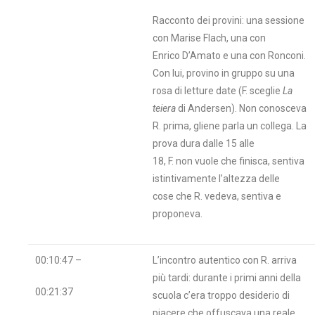
Racconto dei provini: una sessione
con Marise Flach, una con
Enrico D’Amato e una con Ronconi.
Con lui, provino in gruppo su una
rosa di letture date (F. sceglie
La
teiera
di Andersen). Non conosceva
R. prima, gliene parla un collega. La
prova dura dalle 15 alle
18, F. non vuole che finisca, sentiva
istintivamente l’altezza delle
cose che R. vedeva, sentiva e
proponeva.
00:10:47 –
L’incontro autentico con R. arriva
più tardi: durante i primi anni della
00:21:37
scuola c’era troppo desiderio di
piacere che offuscava una reale