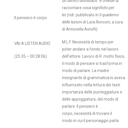
un lavoro dionisiaco” e chiede di
raccontare cosa significhi per
lei (ndr. pubblicato in
Il quaderno
Il pensiero è corpo
delle lezioni di Luca Ronconi
, a cura
di Antonella Astolfi)
M.L.F. Necessità di tempo per
VAI A LISTEN AUDIO
poter andare a fondo nel lavoro
(25:35 – 00:28:06)
dell’attore. Lavoro di R. molto fisico,
il modo di pensare si trasforma in
modo di parlare. La madre
insegnante di grammatica lo aveva
influenzato nella lettura dei testi:
importanza delle punteggiature e
delle appoggiature, del modo di
parlare. Il pensiero è
corpo, necessità di trovare il
modo in cui il personaggio parla.