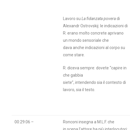
Lavoro su
La fidanzata povera
di
Alexandr Ostrovskij: le indicazioni di
R. erano molto concrete aprivano
un mondo sensoriale che
dava anche indicazioni al corpo su
come stare.
R. diceva sempre: dovete “capire in
che gabbia
siete”, intendendo sia il contesto di
lavoro, sia il testo.
00:29:06 –
Ronconi insegna a M.L.F. che
in scena l’attore ha più interlocutori: