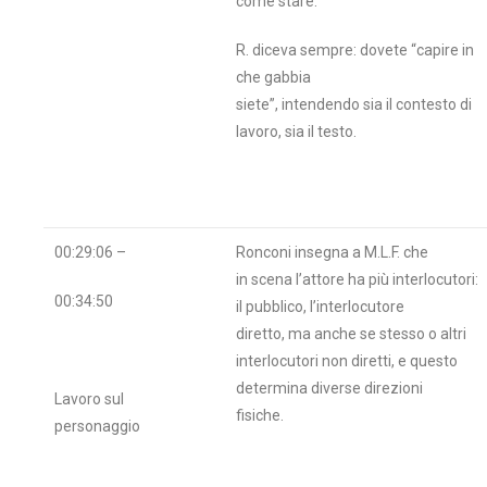
come stare.
R. diceva sempre: dovete “capire in
che gabbia
siete”, intendendo sia il contesto di
lavoro, sia il testo.
00:29:06 –
Ronconi insegna a M.L.F. che
in scena l’attore ha più interlocutori:
00:34:50
il pubblico, l’interlocutore
diretto, ma anche se stesso o altri
interlocutori non diretti, e questo
determina diverse direzioni
Lavoro sul
fisiche.
personaggio