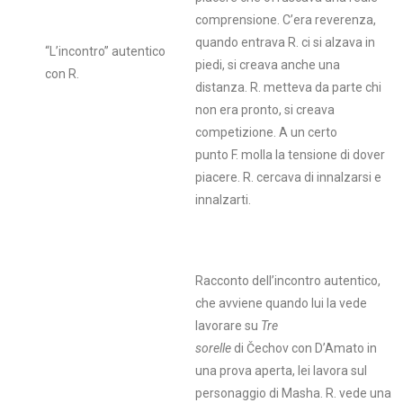
comprensione. C’era reverenza,
quando entrava R. ci si alzava in
“L’incontro” autentico
piedi, si creava anche una
con R.
distanza. R. metteva da parte chi
non era pronto, si creava
competizione. A un certo
punto F. molla la tensione di dover
piacere. R. cercava di innalzarsi e
innalzarti.
Racconto dell’incontro autentico,
che avviene quando lui la vede
lavorare su
Tre
sorelle
di Čechov
con D’Amato in
una prova aperta, lei lavora sul
personaggio di Masha. R. vede una