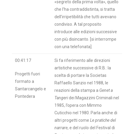
«segreto della prima volta», quello
che l’ha contraddistinta, si tratta
dell’irripetibilità che tutti avevano
condiviso. A tal proposito
introduce alle edizioni successive
con più disincanto. [si interrompe
con una telefonata].
00:41:17
Si fa riferimento alle direzioni
artistiche successive di R.B.: la
Progetti fuori
scelta di portare la Societas
formato a
Raffaello Sanzio nel 1988, le
Santarcangelo e
reazioni della stampa a
Genet a
Pontedera
Tangeri
dei Magazzini Criminali nel
1985, l’opera con Mimmo
Cuticchio nel 1980. Parla anche di
altri progetti come
Le pratiche del
narrare
, e del ruolo del Festival di