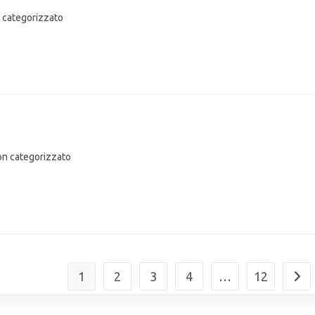
 categorizzato
n categorizzato
1
2
3
4
…
12