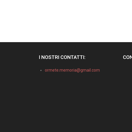
I NOSTRI CONTATTI:
CON
ormete.memoria@gmail.com
Informativa sulla raccolta
Le tue preferenze relative alla privacy