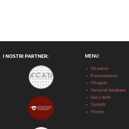
MENU:
I NOSTRI PARTNER:
Chi siamo
Presentazione
I Progetti
Cerca nel database
Uso e diritti
Contatti
Privacy