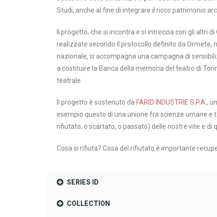
Studi, anche al fine di integrare il ricco patrimonio a
Il progetto, che si incontra e si intreccia con gli altr
realizzate secondo il protocollo definito da Ormete, ne
nazionale, si accompagna una campagna di sensibiliz
a costituire la Banca della memoria del teatro di Torin
teatrale.
Il progetto è sostenuto da
FARID INDUSTRIE S.P.A.
, u
esempio questo di una unione fra scienze umane e tecn
rifiutato, o scartato, o passato) delle nostre vite e di 
Cosa si rifiuta? Cosa del rifiutato è importante recup
SERIES ID
COLLECTION