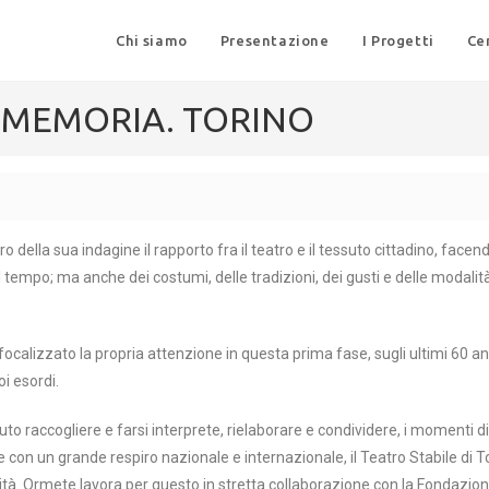
Chi siamo
Presentazione
I Progetti
Ce
LA MEMORIA. TORINO
ntro della sua indagine il rapporto fra il teatro e il tessuto cittadino, face
l tempo; ma anche dei costumi, delle tradizioni, dei gusti e delle modalità
focalizzato la propria attenzione in questa prima fase, sugli ultimi 60 anni 
oi esordi.
o raccogliere e farsi interprete, rielaborare e condividere, i momenti di sv
o e con un grande respiro nazionale e internazionale, il Teatro Stabile di T
ività. Ormete lavora per questo in stretta collaborazione con la Fondazion