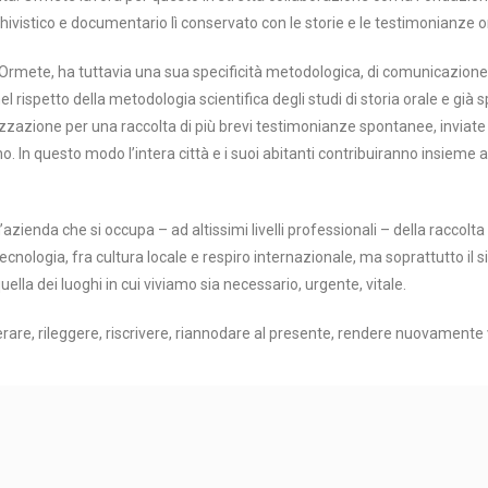
rchivistico e documentario lì conservato con le storie e le testimonianze or
i di Ormete, ha tuttavia una sua specificità metodologica, di comunicazione e
l rispetto della metodologia scientifica degli studi di storia orale e già 
zazione per una raccolta di più brevi testimonianze spontanee, inviate
o. In questo modo l’intera città e i suoi abitanti contribuiranno insieme a
n’azienda che si occupa – ad altissimi livelli professionali – della raccolta
ologia, fra cultura locale e respiro internazionale, ma soprattutto il s
quella dei luoghi in cui viviamo sia necessario, urgente, vitale.
erare, rileggere, riscrivere, riannodare al presente, rendere nuovamente 