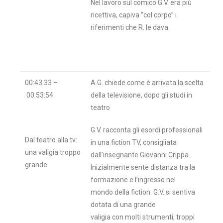
Nel lavoro sul comico G.V. era più
ricettiva, capiva “col corpo” i
riferimenti che R. le dava.
00:43:33 –
A.G. chiede come è arrivata la scelta
00:53:54
della televisione, dopo gli studi in
teatro
G.V. racconta gli esordi professionali
Dal teatro alla tv:
in una fiction TV, consigliata
una valigia troppo
dall’insegnante Giovanni Crippa.
grande
Inizialmente sente distanza tra la
formazione e l’ingresso nel
mondo della fiction. G.V. si sentiva
dotata di una grande
valigia con molti strumenti, troppi