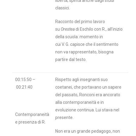
libertà, spinta anche dagli studi
classici.
Racconto del primo lavoro
su
Orestea
di Eschilo con R., all’inizio
della scuola: momento in
cui V. G. capisce che il sentimento
non va rappresentato, bisogna
partire dal testo.
00:15:50 –
Rispetto agli insegnanti suo
00:21:40
coetanei, che portavano un sapere
del passato, Ronconi era ancorato
alla contemporaneità e in
evoluzione continua. Lui stava nel
Contemporaneità
presente.
e presenza di R.
Non era un grande pedagogo, non