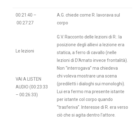
00:21:40 –
A.G. chiede come R. lavorava sul
00:27:27
corpo
G.V. Racconto delle lezioni di R.: la
posizione degli allievi a lezione era
Le lezioni
statica, a ferro di cavallo (nelle
lezioni di D’Amato invece frontalità).
Non “interrogava” ma chiedeva
chi voleva mostrare una scena
VAI A LISTEN
(prediletti i dialoghi sui monologhi).
AUDIO (00:23:33
Lui era fermo ma presente istante
– 00:26:33)
per istante col corpo quando
“trasferiva”. Interesse di R. era verso
ciò che si agita dentro l’attore.