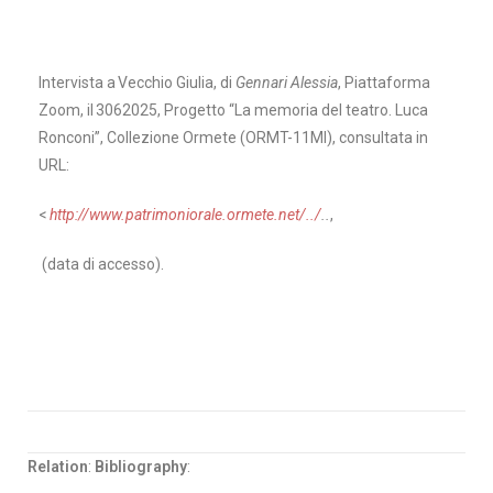
Intervis
ta a Vecchio Giulia, di
Gennari Alessia
, Piattaforma
Zoom, il 3062025, Progetto “La memori
a del teatro. Luca
Ronconi”, Collezione Ormete (ORMT-11Ml), consultata in
URL:
<
http://www.patrimoniorale.ormete.net/../
..
,
(data di accesso).
Relation
:
Bibliography
: