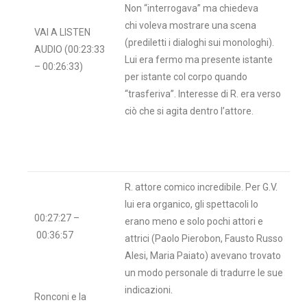
Non “interrogava” ma chiedeva
chi voleva mostrare una scena
VAI A LISTEN
(prediletti i dialoghi sui monologhi).
AUDIO (00:23:33
Lui era fermo ma presente istante
– 00:26:33)
per istante col corpo quando
“trasferiva”. Interesse di R. era verso
ciò che si agita dentro l’attore.
R. attore comico incredibile. Per G.V.
lui era organico, gli spettacoli lo
00:27:27 –
erano meno e solo pochi attori e
00:36:57
attrici (Paolo Pierobon, Fausto Russo
Alesi, Maria Paiato) avevano trovato
un modo personale di tradurre le sue
indicazioni.
Ronconi e la