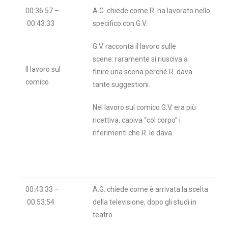
00:36:57 –
A.G. chiede come R. ha lavorato nello
00:43:33
specifico con G.V.
G.V. racconta il lavoro sulle
scene: raramente si riusciva a
Il lavoro sul
finire una scena perché R. dava
comico
tante suggestioni.
Nel lavoro sul comico G.V. era più
ricettiva, capiva “col corpo” i
riferimenti che R. le dava.
00:43:33 –
A.G. chiede come è arrivata la scelta
00:53:54
della televisione, dopo gli studi in
teatro