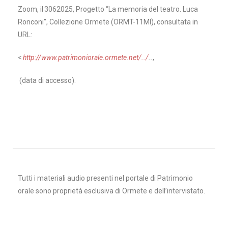
Zoom, il 3062025, Progetto “La memori
a del teatro. Luca
Ronconi”, Collezione Ormete (ORMT-11Ml), consultata in
URL:
<
http://www.patrimoniorale.ormete.net/../
..
,
(data di accesso).
Tutti i materiali audio presenti nel portale di Patrimonio
orale sono proprietà esclusiva di Ormete e dell’intervistato.