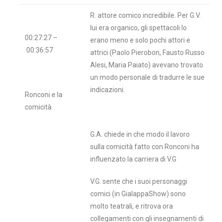
R. attore comico incredibile. Per G.V.
lui era organico, gli spettacoli lo
00:27:27 –
erano meno e solo pochi attori e
00:36:57
attrici (Paolo Pierobon, Fausto Russo
Alesi, Maria Paiato) avevano trovato
un modo personale di tradurre le sue
indicazioni.
Ronconi e la
comicità
G.A. chiede in che modo il lavoro
sulla comicità fatto con Ronconi ha
influenzato la carriera di V.G
V.G. sente che i suoi personaggi
comici (in GialappaShow) sono
molto teatrali, e ritrova ora
collegamenti con gli insegnamenti di