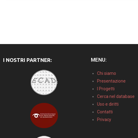
MENU:
I NOSTRI PARTNER:
Chi siamo
Presentazione
I Progetti
Cerca nel database
Uso e diritti
Contatti
Privacy