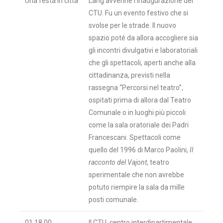
Una festa in città
Lang avvenne l’inaugurazione del
CTU. Fu un evento festivo che si
svolse per le strade. Il nuovo
spazio poté da allora accogliere sia
gli incontri divulgativi e laboratoriali
che gli spettacoli, aperti anche alla
cittadinanza, previsti nella
rassegna “Percorsi nel teatro”,
ospitati prima di allora dal Teatro
Comunale o in luoghi più piccoli
come la sala oratoriale dei Padri
Francescani. Spettacoli come
quello del 1996 di Marco Paolini,
Il
racconto del Vajont
, teatro
sperimentale che non avrebbe
potuto riempire la sala da mille
posti comunale.
01.18.00
Il CTU, centro interdipartimentale