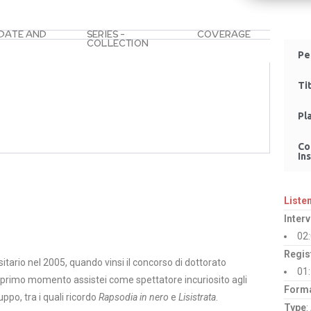
 DATE AND
SERIES –
COVERAGE
COLLECTION
Pe
Ti
Pl
Co
Ins
Liste
Inter
02
Regis
sitario nel 2005, quando vinsi il concorso di dottorato
01
n primo momento assistei come spettatore incuriosito agli
Form
ppo, tra i quali ricordo
Rapsodia in nero
e
Lisistrata
.
Type
: