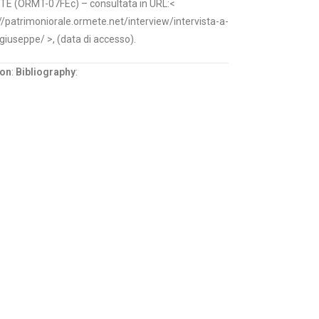
E (ORMT-07FEc) – consultata in URL:<
//patrimoniorale.ormete.net/interview/intervista-a-
-giuseppe/ >, (data di accesso).
ion
:
Bibliography
: