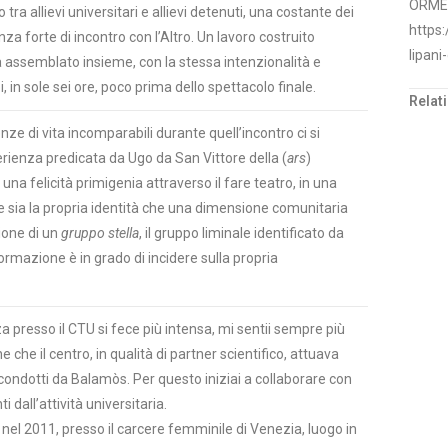
ORMET
o tra allievi universitari e allievi detenuti, una costante dei
https:
za forte di incontro con l’Altro. Un lavoro costruito
lipani
assemblato insieme, con la stessa intenzionalità e
, in sole sei ore, poco prima dello spettacolo finale.
Relat
e di vita incomparabili durante quell’incontro ci si
erienza predicata da Ugo da San Vittore della (
ars
)
 una felicità primigenia attraverso il fare teatro, in una
e sia la propria identità che una dimensione comunitaria
ione di un
gruppo stella
, il gruppo liminale identificato da
formazione è in grado di incidere sulla propria
presso il CTU si fece più intensa, mi sentii sempre più
 che il centro, in qualità di partner scientifico, attuava
e condotti da Balamòs. Per questo iniziai a collaborare con
i dall’attività universitaria.
u nel 2011, presso il carcere femminile di Venezia, luogo in