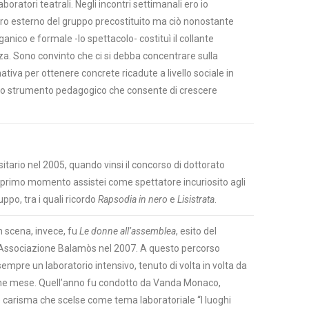
boratori teatrali. Negli incontri settimanali ero io
o esterno del gruppo precostituito ma ciò nonostante
ganico e formale -lo spettacolo- costituì il collante
a. Sono convinto che ci si debba concentrare sulla
iva per ottenere concrete ricadute a livello sociale in
 è lo strumento pedagogico che consente di crescere
sitario nel 2005, quando vinsi il concorso di dottorato
n primo momento assistei come spettatore incuriosito agli
ppo, tra i quali ricordo
Rapsodia in nero
e
Lisistrata
.
in scena, invece, fu
Le donne all’assemblea
, esito del
l’Associazione Balamòs nel 2007. A questo percorso
mpre un laboratorio intensivo, tenuto di volta in volta da
ualche mese. Quell’anno fu condotto da Vanda Monaco,
de carisma che scelse come tema laboratoriale “I luoghi