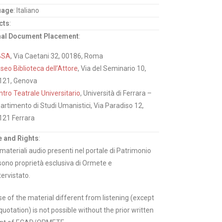
uage
: Italiano
cts
:
nal Document Placement
:
BSA
, Via Caetani 32, 00186, Roma
eo Biblioteca dell’Attore
, Via del Seminario 10,
121, Genova
tro Teatrale Universitario
, Università di Ferrara –
artimento di Studi Umanistici, Via Paradiso 12,
121 Ferrara
 and Rights
:
i materiali audio presenti nel portale di Patrimonio
sono proprietà esclusiva di Ormete e
tervistato.
e of the material different from listening (except
quotation) is not possible without the prior written