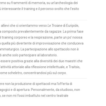
ammo su frammenti di memoria, su un’archeologia dei
ù interessante il training e il percorso svolto che l’esito
i allievi che ci orientammo verso
Le Troiane
di Euripide,
era composto prevalentemente da ragazze. La prima fase
l training corporeo e la respirazione, parte un po’ noiosa
 quella più divertente di improvvisazione che conduceva
rammaturgico. La partecipazione allo spettacolo non è
ò anche solo partecipare al laboratorio.
essere positiva grazie alla diversità dei due maestri che
ttività attoriale alla riflessione intellettuale, e Traitsis,
o come scheletro, concentrandosi più sul corpo.
e non la produzione di spettacoli ma l’offerta di
gogici e di apertura. Personalmente, da studioso, non
ro, se non mi fossi imbattuto nel centro teatrale