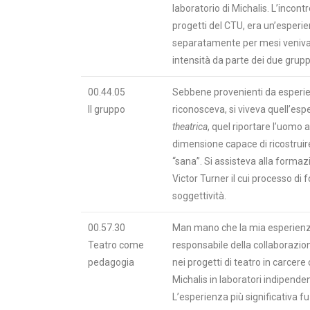
laboratorio di Michalis. L’incontr
progetti del CTU, era un’esperien
separatamente per mesi veniva 
intensità da parte dei due gruppi
00.44.05
Sebbene provenienti da esperienz
Il gruppo
riconosceva, si viveva quell’esp
theatrica
, quel riportare l’uomo a
dimensione capace di ricostruir
“sana”. Si assisteva alla formaz
Victor Turner il cui processo di 
soggettività.
00.57.30
Man mano che la mia esperienza 
Teatro come
responsabile della collaborazione
pedagogia
nei progetti di teatro in carcer
Michalis in laboratori indipendent
L’esperienza più significativa f