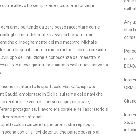
orale 
e come allievo ho sempre adempiuto alle funzioni
dell’in
Any us
o ogni anno partendo da zero posso raccontare come
short 
i colleghi che fedelmente aveva partecipato a più
conse
e dinamiche di insegnamento del mio maestro. Michalis
i madrelingua italiana, in modo molto fisico e la crescita
Per og
lo sviluppo dell’intuizione e conoscenza del maestro. A
citazi
osa, io lo avevo già intuito e aiutavo così i nuovi arrivati a
ECAD
o.
Inter
 piacque montare fu lo spettacolo
Eldorado,
ispirato
ORME
 Gaudé, ambientato in Sicilia, sul tema delle navi che
Citati
o recitai nelle vesti del personaggio principale, il
rano protagonisti, il lavoro era corale e nel laboratorio si
Interv
di narcisismo attoriale.
26/07/
pettacolo in carcere fu per una nostra replica, in
in Ita
n scena con gli allievi-detenuti che partecipavano al