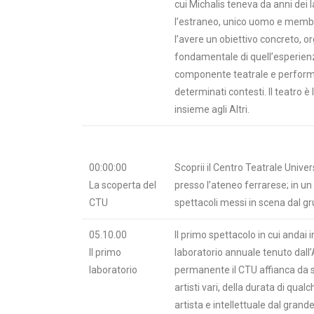
cui Michalis teneva da anni dei la
l’estraneo, unico uomo e membr
l’avere un obiettivo concreto, or
fondamentale di quell’esperienz
componente teatrale e performat
determinati contesti. Il teatro
insieme agli Altri.
00:00:00
Scoprii il Centro Teatrale Univer
La scoperta del
presso l’ateneo ferrarese; in u
CTU
spettacoli messi in scena dal gru
05.10.00
Il primo spettacolo in cui andai 
Il primo
laboratorio annuale tenuto dal
laboratorio
permanente il CTU affianca da se
artisti vari, della durata di q
artista e intellettuale dal gran