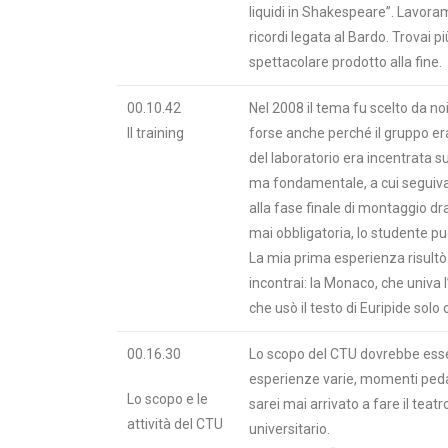
liquidi in Shakespeare”. Lavor
ricordi legata al Bardo. Trovai pi
spettacolare prodotto alla fine.
00.10.42
Nel 2008 il tema fu scelto da no
Il training
forse anche perché il gruppo 
del laboratorio era incentrata su
ma fondamentale, a cui seguiva
alla fase finale di montaggio d
mai obbligatoria, lo studente pu
La mia prima esperienza risultò 
incontrai: la Monaco, che univa l’a
che usò il testo di Euripide sol
00.16.30
Lo scopo del CTU dovrebbe esser
esperienze varie, momenti peda
Lo scopo e le
sarei mai arrivato a fare il teat
attività del CTU
universitario.