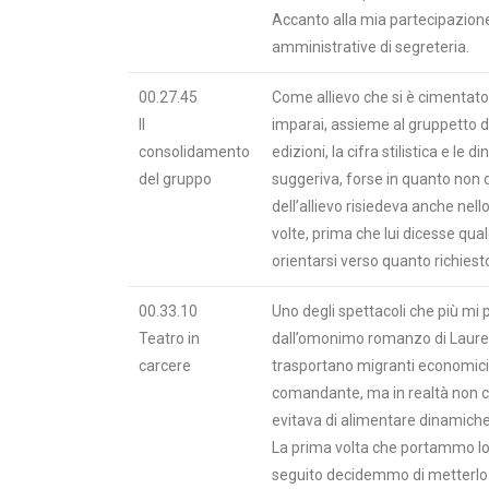
Accanto alla mia partecipazion
amministrative di segreteria.
00.27.45
Come allievo che si è cimentat
Il
imparai, assieme al gruppetto d
consolidamento
edizioni, la cifra stilistica e l
del gruppo
suggeriva, forse in quanto non d
dell’allievo risiedeva anche nel
volte, prima che lui dicesse qualc
orientarsi verso quanto richiest
00.33.10
Uno degli spettacoli che più mi
Teatro in
dall’omonimo romanzo di Laurent
carcere
trasportano migranti economici. I
comandante, ma in realtà non c’e
evitava di alimentare dinamiche 
La prima volta che portammo lo s
seguito decidemmo di metterlo i