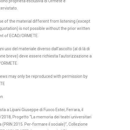
sono proprietà esclusiva di Ormete e
tervistato.
e of the material different from listening (except
quotation) is not possible without the prior written
nt of ECAD/ORMETE.
ni uso del materiale diverso dall’ascolto (al di là di
one breve) deve essere richiesta l’autorizzazione a
/ORMETE.
views may only be reproduced with permission by
TE
on
ista a Lipani Giuseppe di Fuoco Ester, Ferrara, il
2018, Progetto “La memoria dei teatri universitari
lia (PRIN 2015. Per-formare il sociale)”, Collezione