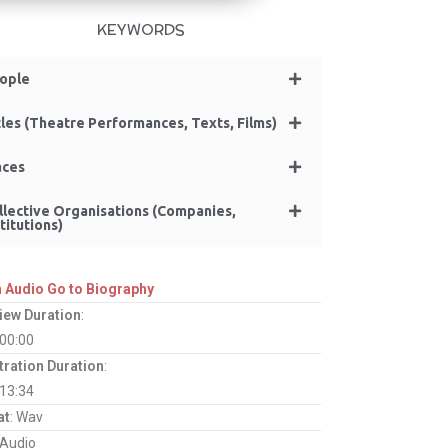
KEYWORDS
ople
tles (Theatre Performances, Texts, Films)
aces
llective Organisations (Companies,
titutions)
n Audio
Go to Biography
view Duration
:
:00:00
tration Duration
:
:13:34
at
: Wav
 Audio