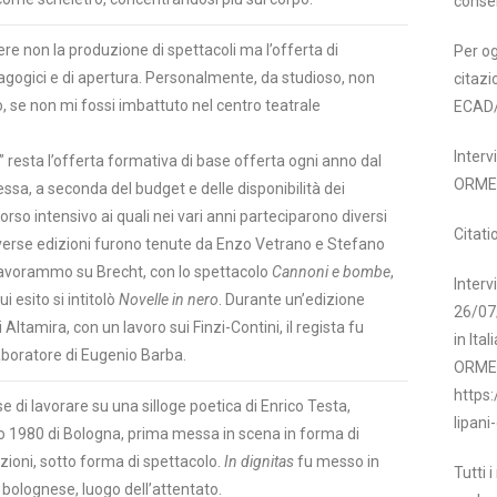
conse
e non la produzione di spettacoli ma l’offerta di
Per og
gogici e di apertura. Personalmente, da studioso, non
citazi
ro, se non mi fossi imbattuto nel centro teatrale
ECAD
Inter
li” resta l’offerta formativa di base offerta ogni anno dal
ORME
essa, a seconda del budget e delle disponibilità dei
corso intensivo ai quali nei vari anni parteciparono diversi
Citati
iverse edizioni furono tenute da Enzo Vetrano e Stefano
, lavorammo su Brecht, con lo spettacolo
Cannoni e bombe
,
Interv
i esito si intitolò
Novelle in nero
. Durante un’edizione
26/07/
 Altamira, con un lavoro sui Finzi-Contini, il regista fu
in Ita
aboratore di Eugenio Barba.
ORMET
https:
e di lavorare su una silloge poetica di Enrico Testa,
lipani
to 1980 di Bologna, prima messa in scena in forma di
izioni, sotto forma di spettacolo.
In dignitas
fu messo in
Tutti 
bolognese, luogo dell’attentato.