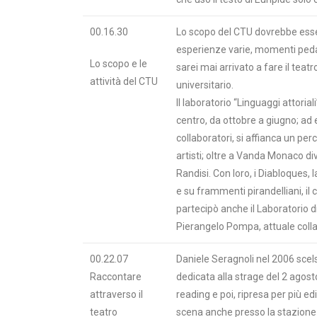
00.16.30
Lo scopo del CTU dovrebbe esser
esperienze varie, momenti peda
Lo scopo e le
sarei mai arrivato a fare il teat
attività del CTU
universitario.
Il laboratorio “Linguaggi attoria
centro, da ottobre a giugno; ad 
collaboratori, si affianca un per
artisti; oltre a Vanda Monaco d
Randisi. Con loro, i Diabloques
e su frammenti pirandelliani, il cu
partecipò anche il Laboratorio di
Pierangelo Pompa, attuale coll
00.22.07
Daniele Seragnoli nel 2006 scels
Raccontare
dedicata alla strage del 2 agos
attraverso il
reading e poi, ripresa per più ed
teatro
scena anche presso la stazione 