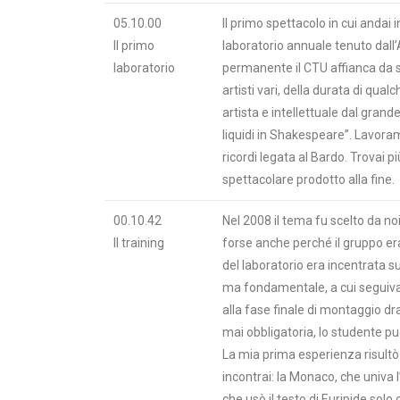
05.10.00
Il primo spettacolo in cui andai 
Il primo
laboratorio annuale tenuto dal
laboratorio
permanente il CTU affianca da se
artisti vari, della durata di q
artista e intellettuale dal gran
liquidi in Shakespeare”. Lavor
ricordi legata al Bardo. Trovai pi
spettacolare prodotto alla fine.
00.10.42
Nel 2008 il tema fu scelto da no
Il training
forse anche perché il gruppo 
del laboratorio era incentrata su
ma fondamentale, a cui seguiva
alla fase finale di montaggio d
mai obbligatoria, lo studente pu
La mia prima esperienza risultò 
incontrai: la Monaco, che univa l’a
che usò il testo di Euripide sol