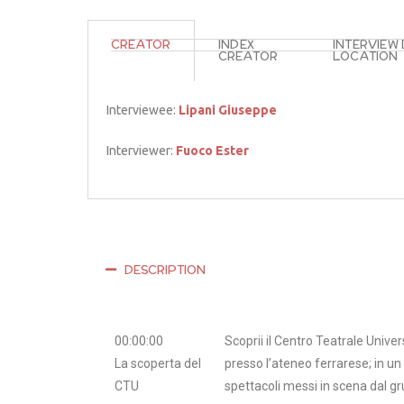
CREATOR
INDEX
INTERVIEW
CREATOR
LOCATION
Interviewee:
Lipani Giuseppe
Interviewer:
Fuoco Ester
DESCRIPTION
00:00:00
Scoprii il Centro Teatrale Univer
La scoperta del
presso l’ateneo ferrarese; in u
CTU
spettacoli messi in scena dal gru