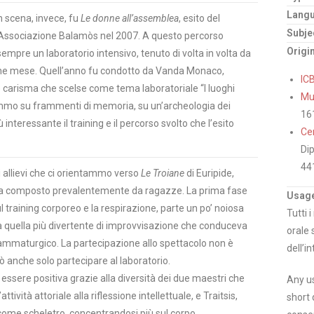
Lang
in scena, invece, fu
Le donne all’assemblea
, esito del
Subje
l’Associazione Balamòs nel 2007. A questo percorso
Origi
mpre un laboratorio intensivo, tenuto di volta in volta da
ualche mese. Quell’anno fu condotto da Vanda Monaco,
IC
de carisma che scelse come tema laboratoriale “I luoghi
Mus
ammo su frammenti di memoria, su un’archeologia dei
16
ù interessante il training e il percorso svolto che l’esito
Cen
Dip
44
i allievi che ci orientammo verso
Le Troiane
di Euripide,
era composto prevalentemente da ragazze. La prima fase
Usage
l training corporeo e la respirazione, parte un po’ noiosa
Tutti 
 quella più divertente di improvvisazione che conduceva
orale 
rammaturgico. La partecipazione allo spettacolo non è
dell’in
ò anche solo partecipare al laboratorio.
essere positiva grazie alla diversità dei due maestri che
Any us
ttività attoriale alla riflessione intellettuale, e Traitsis,
short 
o come scheletro, concentrandosi più sul corpo.