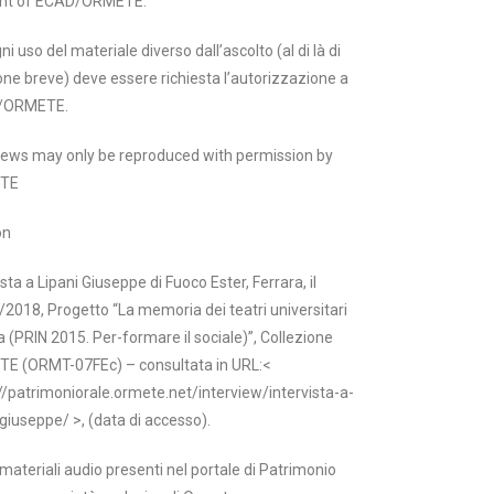
nt of ECAD/ORMETE.
ni uso del materiale diverso dall’ascolto (al di là di
one breve) deve essere richiesta l’autorizzazione a
/ORMETE.
views may only be reproduced with permission by
TE
on
ista a Lipani Giuseppe di Fuoco Ester, Ferrara, il
2018, Progetto “La memoria dei teatri universitari
lia (PRIN 2015. Per-formare il sociale)”, Collezione
E (ORMT-07FEc) – consultata in URL:<
//patrimoniorale.ormete.net/interview/intervista-a-
-giuseppe/ >, (data di accesso).
i materiali audio presenti nel portale di Patrimonio