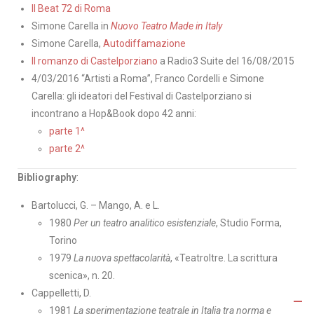
Il Beat 72 di Roma
Simone Carella in
Nuovo Teatro Made in Italy
Simone Carella,
Autodiffamazione
Il romanzo di Castelporziano
a Radio3 Suite del 16/08/2015
4/03/2016 “Artisti a Roma”, Franco Cordelli e Simone
Carella: gli ideatori del Festival di Castelporziano si
incontrano a Hop&Book dopo 42 anni:
parte 1^
parte 2^
Bibliography
:
Bartolucci, G. – Mango, A. e L.
1980
Per un teatro analitico esistenziale
, Studio Forma,
Torino
1979
La nuova spettacolarità
, «Teatroltre. La scrittura
scenica», n. 20.
Cappelletti, D.
1981
La sperimentazione teatrale in Italia tra norma e