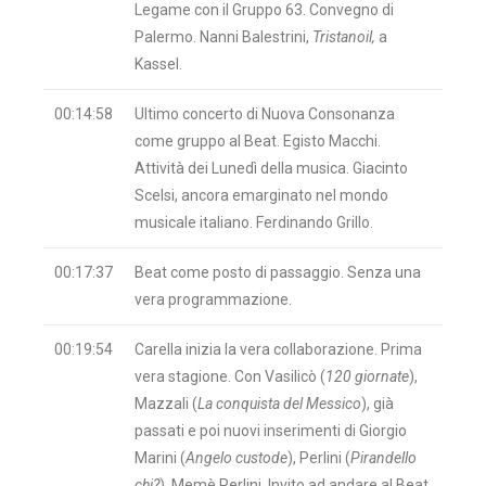
Legame con il Gruppo 63. Convegno di
Palermo. Nanni Balestrini,
Tristanoil,
a
Kassel.
00:14:58
Ultimo concerto di Nuova Consonanza
come gruppo al Beat. Egisto Macchi.
Attività dei Lunedì della musica. Giacinto
Scelsi, ancora emarginato nel mondo
musicale italiano. Ferdinando Grillo.
00:17:37
Beat come posto di passaggio. Senza una
vera programmazione.
00:19:54
Carella inizia la vera collaborazione. Prima
vera stagione. Con Vasilicò (
120 giornate
),
Mazzali (
La conquista del Messico
), già
passati e poi nuovi inserimenti di Giorgio
Marini (
Angelo custode
), Perlini (
Pirandello
chi?
). Memè Perlini. Invito ad andare al Beat.