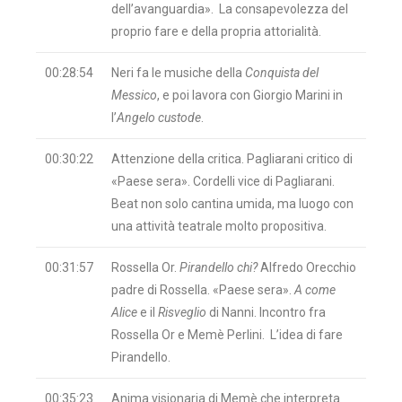
dell’avanguardia». La consapevolezza del
proprio fare e della propria attorialità.
00:28:54
Neri fa le musiche della
Conquista del
Messico
, e poi lavora con Giorgio Marini in
l’
Angelo custode
.
00:30:22
Attenzione della critica. Pagliarani critico di
«Paese sera». Cordelli vice di Pagliarani.
Beat non solo cantina umida, ma luogo con
una attività teatrale molto propositiva.
00:31:57
Rossella Or.
Pirandello chi?
Alfredo Orecchio
padre di Rossella. «Paese sera».
A come
Alice
e il
Risveglio
di Nanni. Incontro fra
Rossella Or e Memè Perlini. L’idea di fare
Pirandello.
00:35:23
Anima visionaria di Memè che interpreta