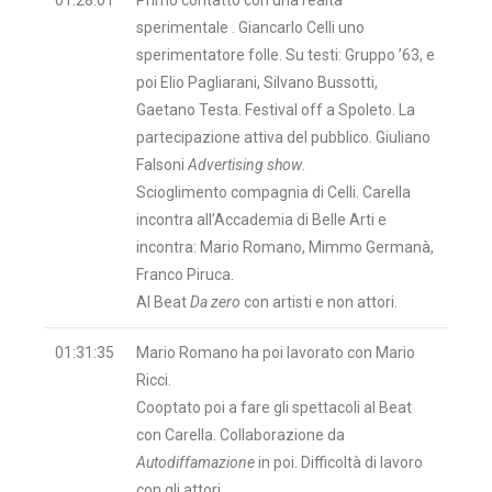
01:28:01
Primo contatto con una realtà
sperimentale . Giancarlo Celli uno
sperimentatore folle. Su testi: Gruppo ’63, e
poi Elio Pagliarani, Silvano Bussotti,
Gaetano Testa. Festival off a Spoleto. La
partecipazione attiva del pubblico. Giuliano
Falsoni
Advertising show
.
Scioglimento compagnia di Celli. Carella
incontra all’Accademia di Belle Arti e
incontra: Mario Romano, Mimmo Germanà,
Franco Piruca.
Al Beat
Da zero
con artisti e non attori.
01:31:35
Mario Romano ha poi lavorato con Mario
Ricci.
Cooptato poi a fare gli spettacoli al Beat
con Carella. Collaborazione da
Autodiffamazione
in poi. Difficoltà di lavoro
con gli attori.