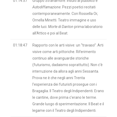
01:14:57
Gruppo Stranamore. Insulti al pubblico e
Autodiffamazione
. Pezzi poetici recitati
contemporaneamente. Con Rossella Or,
Ornella Minetti. Teatro immagine e uso
delle luci.
Morte di Danton
prima laboratorio
all’Attico e poi al Beat.
01:18:47
Rapporto con le arti visive: un “travaso”. Arti
visive come arti pittoriche. Riferimento
continuo alle avanguardie storiche
(futurismo, dadaismo soprattutto). Non c’è
interruzione da allora agli anni Sessanta.
Prova ne è che negli anni Trenta
l’esperienza dei futuristi prosegue con i
Bragaglia. Il Teatro degli Indipendenti. Erano
le cantine, dove prima c’erano le terme.
Grande luogo di sperimentazione. Il Beat e il
legame con il Teatro degli Indipendenti.