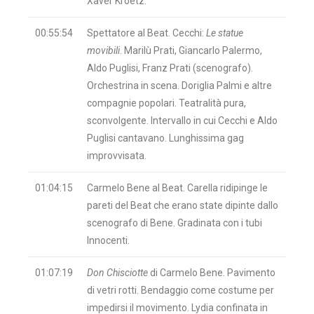
Xaver Kroetz.
00:55:54
Spettatore al Beat. Cecchi:
Le statue
movibili
. Marilù Prati, Giancarlo Palermo,
Aldo Puglisi, Franz Prati (scenografo).
Orchestrina in scena. Doriglia Palmi e altre
compagnie popolari. Teatralità pura,
sconvolgente. Intervallo in cui Cecchi e Aldo
Puglisi cantavano. Lunghissima gag
improvvisata.
01:04:15
Carmelo Bene al Beat. Carella ridipinge le
pareti del Beat che erano state dipinte dallo
scenografo di Bene. Gradinata con i tubi
Innocenti.
01:07:19
Don Chisciotte
di Carmelo Bene. Pavimento
di vetri rotti. Bendaggio come costume per
impedirsi il movimento. Lydia confinata in