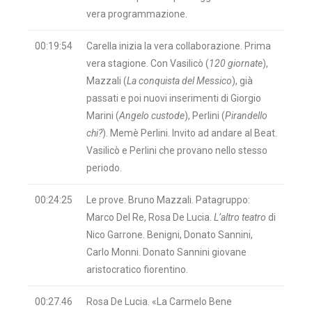
vera programmazione.
00:19:54
Carella inizia la vera collaborazione. Prima
vera stagione. Con Vasilicò (
120 giornate
),
Mazzali (
La conquista del Messico
), già
passati e poi nuovi inserimenti di Giorgio
Marini (
Angelo custode
), Perlini (
Pirandello
chi?
). Memè Perlini. Invito ad andare al Beat.
Vasilicò e Perlini che provano nello stesso
periodo.
00:24:25
Le prove. Bruno Mazzali. Patagruppo:
Marco Del Re, Rosa De Lucia.
L’altro teatro
di
Nico Garrone. Benigni, Donato Sannini,
Carlo Monni. Donato Sannini giovane
aristocratico fiorentino.
00:27.46
Rosa De Lucia. «La Carmelo Bene