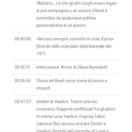
l’Abbaco,…) è che gli altri luoghi erano legati
a una compagnia o un autore, il Beat è
svincolato da qualunque politica
personalistica di un autore.
00:45:08
«Mi sono sempre coinvolto in cose d’arte».
Ricordo dello scandalo della Biennale del
1971.
00:45:31
Interruzione. Arrivo di Ulisse Benedetti.
00:46:44
Storia del Beat come storia di incroci e
impasti.
00:47:37
Amleto
di Vasilicò. Teatro isterico,
eccessivo. Rapporti conflittuali fra gli attori.
In scena Lucia Vasilicò (regina), Fabio
Gamma (Re) devono entrare Dimitri e
Vasilicò. Ricordo del cazzotto di Lucia a