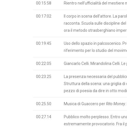
00:15:58
Rientro nell’ufficialità del mestiere 
00:17:02
Il corpo in scena dell’attore. La par
racconta. Scuola sulle discipline del
ora il metodo strasberghiano impera
00:19:45
Uso dello spazio in palcoscenico. 
riferimento per lo studio del movime
00:22:05
Giancarlo Celli. Mirandolina Celli. Le
00:23.25
La presenza necessaria del pubblic
Struttura della scena: una griglia d
pezzo di poesia da dire in otto modi 
00.25.50
Musica di Guaccero per
Rito Money
.
00.27.14
Pubblico molto perplesso. Entro una 
estremamente provocatorio. Fra il pu