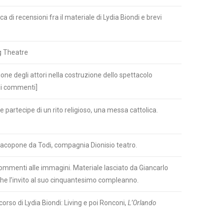
ca di recensioni fra il materiale di Lydia Biondi e brevi
g Theatre
ione degli attori nella costruzione dello spettacolo
mi commenti]
 partecipe di un rito religioso, una messa cattolica.
Jacopone da Todi, compagnia Dionisio teatro.
 Commenti alle immagini. Materiale lasciato da Giancarlo
anche l’invito al suo cinquantesimo compleanno.
orso di Lydia Biondi: Living e poi Ronconi,
L’Orlando