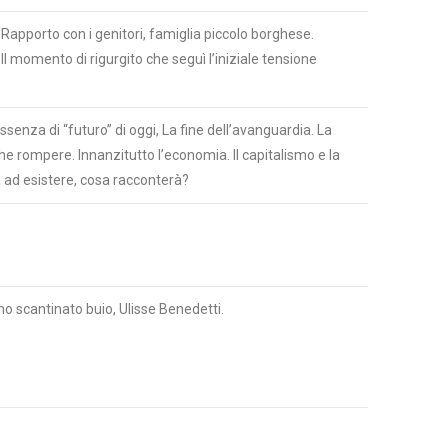
a. Rapporto con i genitori, famiglia piccolo borghese.
Il momento di rigurgito che seguì l’iniziale tensione
ssenza di “futuro” di oggi, La fine dell’avanguardia. La
he rompere. Innanzitutto l’economia. Il capitalismo e la
à ad esistere, cosa racconterà?
no scantinato buio, Ulisse Benedetti.