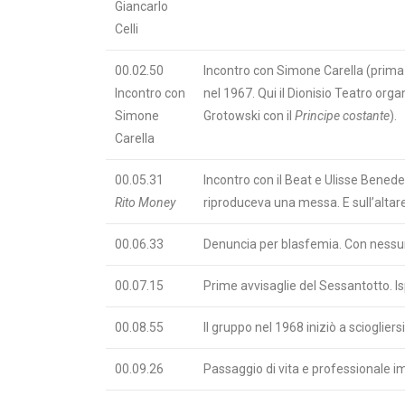
Giancarlo
Celli
00.02.50
Incontro con Simone Carella (prima 
Incontro con
nel 1967. Qui il Dionisio Teatro orga
Simone
Grotowski con il
Principe costante
).
Carella
00.05.31
Incontro con il Beat e Ulisse Benede
Rito Money
riproduceva una messa. E sull’altare 
00.06.33
Denuncia per blasfemia. Con nessu
00.07.15
Prime avvisaglie del Sessantotto. Is
00.08.55
Il gruppo nel 1968 iniziò a sciogliers
00.09.26
Passaggio di vita e professionale i