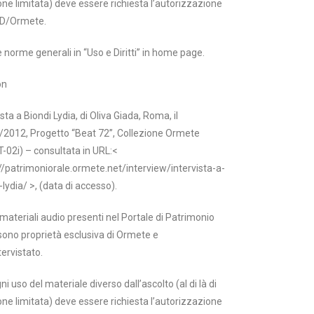
one limitata) deve essere richiesta l’autorizzazione
D/Ormete.
e norme generali in “Uso e Diritti” in home page.
on
ista a Biondi Lydia, di Oliva Giada, Roma, il
/2012, Progetto “Beat 72”, Collezione Ormete
02i) – consultata in URL:<
//patrimoniorale.ormete.net/interview/intervista-a-
-lydia/ >, (data di accesso).
i materiali audio presenti nel Portale di Patrimonio
sono proprietà esclusiva di Ormete e
tervistato.
ni uso del materiale diverso dall’ascolto (al di là di
one limitata) deve essere richiesta l’autorizzazione