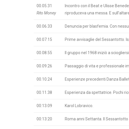
00.05.31
Incontro con il Beat e Ulisse Benede
Rito Money
riproduceva una messa. E sull’altare 
00.06.33
Denuncia per blasfemia. Con nessu
00.07.15
Prime avvisaglie del Sessantotto. Is
00.08.55
Il gruppo nel 1968 iniziò a sciogliers
00.09.26
Passaggio di vita e professionale i
00.10.24
Esperienze precedenti Danza Ballet
00.11.38
Esperienza da spettatrice. Pochi ric
00:13.09
Karol Lobravico.
00:13:20
Roma anni Settanta. Il Sessantotto 