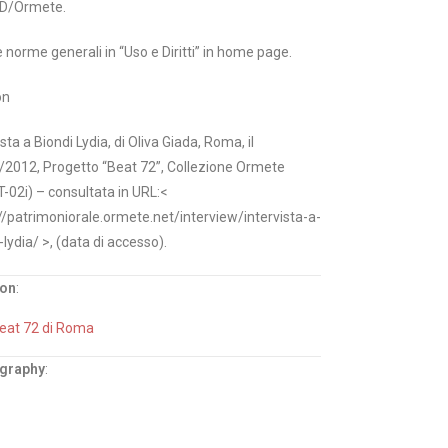
D/Ormete.
e norme generali in “Uso e Diritti” in home page.
on
ista a Biondi Lydia, di Oliva Giada, Roma, il
/2012, Progetto “Beat 72”, Collezione Ormete
02i) – consultata in URL:<
//patrimoniorale.ormete.net/interview/intervista-a-
-lydia/ >, (data di accesso).
ion
:
Beat 72 di Roma
ography
: