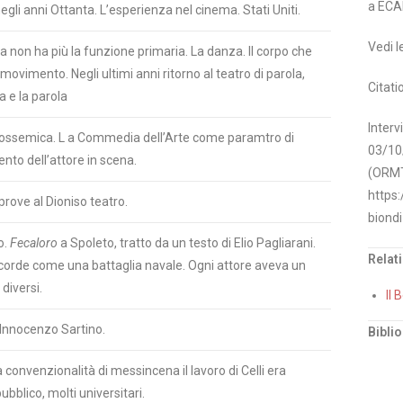
a ECA
negli anni Ottanta. L’esperienza nel cinema. Stati Uniti.
Vedi l
ola non ha più la funzione primaria. La danza. Il corpo che
 movimento. Negli ultimi anni ritorno al teatro di parola,
Citati
 e la parola
Interv
Prossemica. L a Commedia dell’Arte come paramtro di
03/10
nto dell’attore in scena.
(ORMT-
https:
 prove al Dioniso teatro.
biondi
o.
Fecaloro
a Spoleto, tratto da un testo di Elio Pagliarani.
Relat
i corde come una battaglia navale. Ogni attore aveva un
diversi.
Il 
 Innocenzo Sartino.
Bibli
convenzionalità di messincena il lavoro di Celli era
bblico, molti universitari.