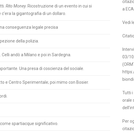
citazi
tti.
Rito Money
. Ricostruzione di un evento in cui si
a ECA
c’era la gigantografia di un dollaro.
Vedi l
na conseguenza legale precisa
Citati
pezione della polizia.
Interv
i. Celli andò a Milano e poi in Sardegna.
03/10
(ORMT-
mportante. Una presa di coscienza del sociale.
https:
biondi
to e Centro Sperimentale; poi mimo con Bosier.
Tutti 
ordi.
orale 
dell’in
Per og
come spartiacque significativo.
citazi