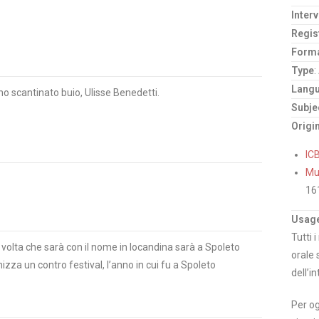
Inter
Regis
Form
Type
:
Lang
no scantinato buio, Ulisse Benedetti.
Subje
Origi
IC
Mus
16
Usage
Tutti 
volta che sarà con il nome in locandina sarà a Spoleto
orale 
nizza un contro festival, l’anno in cui fu a Spoleto
dell’in
Per og