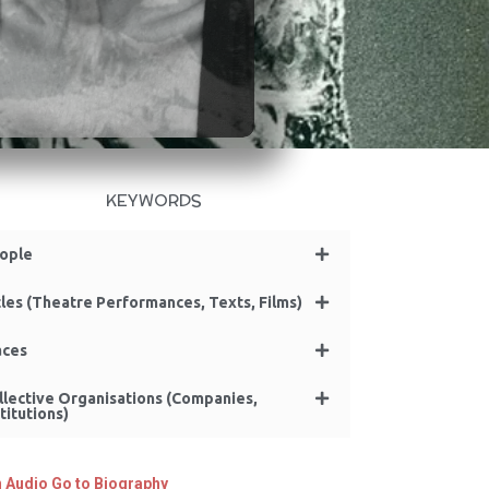
KEYWORDS
ople
tles (Theatre Performances, Texts, Films)
aces
llective Organisations (Companies,
titutions)
n Audio
Go to Biography