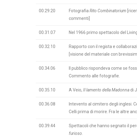
00.29.20
Fotografia
Rito Combinatorium
[ricer
commenti]
00.31.07
Nel 1966 primo spettacolo del Livin
00.32.10
Rapporto con il regista e collaboraz
[visione del materiale con brevissi
00.34.06
Il pubblico rispondeva come se fosse
Commento alle fotografie.
00.35.10
A Veio,
Il lamento della Madonna
di 
00.36.08
Intevento al cimitero degli inglesi.
Celli prima di morire. Fra le altre 
00.39.44
Spettacoli che hanno segnato il perc
furioso
.