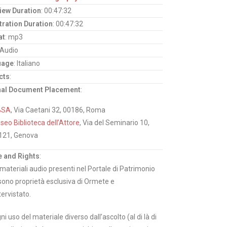
view Duration
: 00:47:32
tration Duration
: 00:47:32
at
: mp3
 Audio
uage
: Italiano
cts
:
nal Document Placement
:
BSA
, Via Caetani 32, 00186, Roma
eo Biblioteca dell’Attore
, Via del Seminario 10,
121, Genova
 and Rights
:
i materiali audio presenti nel Portale di Patrimonio
sono proprietà esclusiva di Ormete e
tervistato.
ni uso del materiale diverso dall’ascolto (al di là di