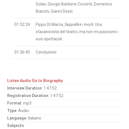
Solari, Giorgio Barberio Corsetti, Domenico
Bianchi, Gianni Dessì.
01:32:24
Pippo Di Marca,
Seppellire i morti
. Uno
stacanovista del teatro, ma non mi piacciono i
suoi spettacoli.
01:36:45
Conclusioni
Listen Audio
Go to Biography
Interview Duration
: 1:47:52
Registration Duration
: 1:47:52
Format
: mp3
Type
: Audio
Language
: Italiano
Subjects
: