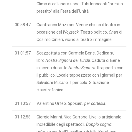
Clima di collaborazione. Tubi Innocenti “presi in
prestito” alla Festa dell’Unità.
00:58:47
Gianfranco Mazzoni. Venne chiuso il teatro in
occasione del
Woyzeck
. Teatro politico.
Onan
di
Cosimo Cinieri, vicino al teatro immagine.
01:01:57
Scazzottata con Carmelo Bene. Dedica sul
libro
Nostra Signora dei Turchi
. Caduta di Bene
in scena durante
Nostra Signora
. Il rapporto con
il pubblico. Locale tappezzato con i giornali per
Salvatore Giuliano
. Il pericolo. Situazione
claustrofobica.
01:10:57
Valentino Orfeo.
Sposami per cortesia
.
01:12:58
Giorgio Marini. Nico Garrone. Livello artigianale
incredibile degli spettacoli.
Doppio sogno
:
un’ora e venti all’Uccelliera di Villa Borghese.