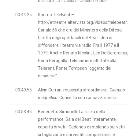
d’artista. La traccia di Cecchi rimase.
00:44:25
Il primo TeleBeat –
http://etheatre.altervista.org/videos/telebeat/.
Canale 66 che era del Ministero della Difesa.
Diretta degli spettacoli del Beat. Idea di
diffondere il teatro via radio. Fra il 1977 e il
1979. Anche Renato Nicolini, Leo De Berardinis,
Perla Peragallo. Telecamere affittate alla
Telerent. Ponte Tompson “oggetto del
desiderio”
00:49:55
Alvin Curran, musicista straordinario.
Giardino
magnetico
. Concerto con i pupazzi sonori.
00:53:46
Benedetto Simonelli. La forza della
performance. Sala del Beat interamente
coperta di vetri. Cadendo e rotolando sui vetri
si tagliavano e sui vestiti comparivano le