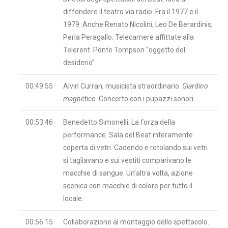
diffondere il teatro via radio. Fra il 1977 e il
1979. Anche Renato Nicolini, Leo De Berardinis,
Perla Peragallo. Telecamere affittate alla
Telerent. Ponte Tompson “oggetto del
desiderio”
00:49:55
Alvin Curran, musicista straordinario.
Giardino
magnetico
. Concerto con i pupazzi sonori.
00:53:46
Benedetto Simonelli. La forza della
performance. Sala del Beat interamente
coperta di vetri. Cadendo e rotolando sui vetri
si tagliavano e sui vestiti comparivano le
macchie di sangue. Un’altra volta, azione
scenica con macchie di colore per tutto il
locale.
00:56:15
Collaborazione al montaggio dello spettacolo.