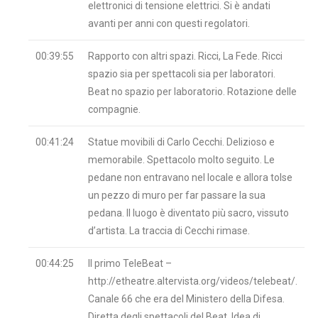
elettronici di tensione elettrici. Si è andati
avanti per anni con questi regolatori.
00:39:55
Rapporto con altri spazi. Ricci, La Fede. Ricci
spazio sia per spettacoli sia per laboratori.
Beat no spazio per laboratorio. Rotazione delle
compagnie.
00:41:24
Statue movibili di Carlo Cecchi. Delizioso e
memorabile. Spettacolo molto seguito. Le
pedane non entravano nel locale e allora tolse
un pezzo di muro per far passare la sua
pedana. Il luogo è diventato più sacro, vissuto
d’artista. La traccia di Cecchi rimase.
00:44:25
Il primo TeleBeat –
http://etheatre.altervista.org/videos/telebeat/.
Canale 66 che era del Ministero della Difesa.
Diretta degli spettacoli del Beat. Idea di