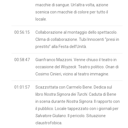
macchie di sangue. Un’altra volta, azione
scenica con macchie di colore per tutto il
locale.
00:56:15
Collaborazione al montaggio dello spettacolo.
Clima di collaborazione. Tubi Innocenti “presi in
prestito” alla Festa dell’Unità.
00:58:47
Gianfranco Mazzoni. Venne chiuso il teatro in
occasione del
Woyzeck
. Teatro politico.
Onan
di
Cosimo Cinieri, vicino al teatro immagine.
01:01:57
Scazzottata con Carmelo Bene. Dedica sul
libro
Nostra Signora dei Turchi
. Caduta di Bene
in scena durante
Nostra Signora
. Il rapporto con
il pubblico. Locale tappezzato con i giornali per
Salvatore Giuliano
. Il pericolo. Situazione
claustrofobica.