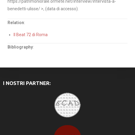
https://patrimoniorale.ormete.net/interview/intervista-a-
benedetti-ulisse/ >, (data di accesso).
Relation
:
Il Beat 72 di Roma
Bibliography
:
I NOSTRI PARTNER: